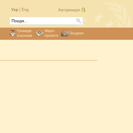
Укр
Eng
Авторизація
Громади
Мікро-
Тендери
учасники
проекти