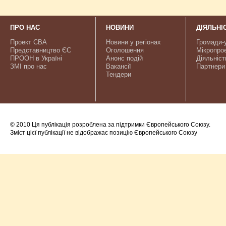
ПРО НАС
НОВИНИ
ДІЯЛЬНІ
Проект CBA
Новини у регіонах
Громади-
Представництво ЄС
Оголошення
Мікропро
ПРООН в Україні
Анонс подій
Діяльніст
ЗМІ про нас
Вакансії
Партнери
Тендери
© 2010 Ця публікація розроблена за підтримки Європейського Союзу.
Зміст цієї публікації не відображає позицію Європейського Союзу