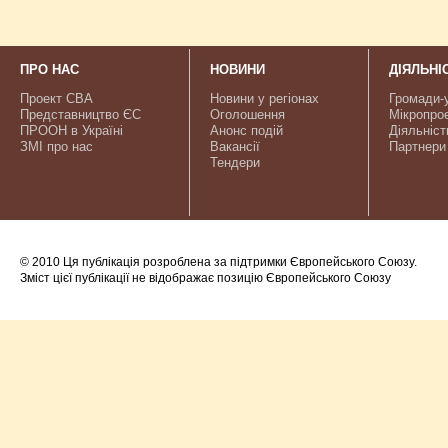
ПРО НАС
НОВИНИ
ДІЯЛЬНІ
Проект CBA
Новини у регіонах
Громади-
Представництво ЄС
Оголошення
Мікропро
ПРООН в Україні
Анонс подій
Діяльніст
ЗМІ про нас
Вакансії
Партнери
Тендери
© 2010 Ця публікація розроблена за підтримки Європейського Союзу.
Зміст цієї публікації не відображає позицію Європейського Союзу