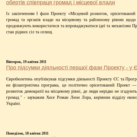
обертів співпраця громад і місцевої влади
Із закінченням І фази Проекту «Місцевий розвиток, орієнтований н
громад та органів влади на місцевому та районному рівнях щодо 
продовжують використатися та впроваджуватися ідеї та механізми Про
стан рідних сіл та селищ.
Вівторок, 19 квітня 2011
Про підсумки діяльності першої фази Проекту - у
Євробюлетень опублікував підсумки діяльності Проекту ЄС та Прог
не філантро­пічна програма, це політично орі­єнтований Проект —
розвиток демократії на місцевому рівні, де люди не­рідко не згадують
громад." - зауважив Хосе Роман Леон Лора, керівник відділу екон
Україні.
Понеділок, 18 квітня 2011