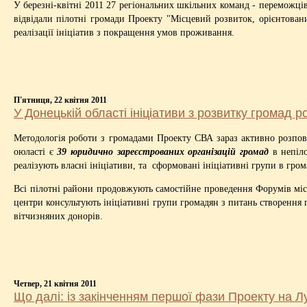
У березні-квітні 2011 27 регіональних шкільних команд - переможц
відвідали пілотні громади Проекту "Місцевий розвиток, орієнтова
реалізації ініціатив з покращення умов проживання.
П'ятниця, 22 квітня 2011
У Донецькій області ініціативи з розвитку громад
Методологія роботи з громадами Проекту СВА зараз активно розпов
оюласті є
39 юридично зареєстрованих організацій громад
в непіло
реалізують власні ініціативи, та сформовані ініціативні групи в гром
Всі пілотні райони продовжують самостійне проведення Форумів місц
центри консультують ініціативні групи громадян з питань створення 
вітчизняних донорів.
Четвер, 21 квітня 2011
Що далі: із закінченням першої фази Проекту на Л