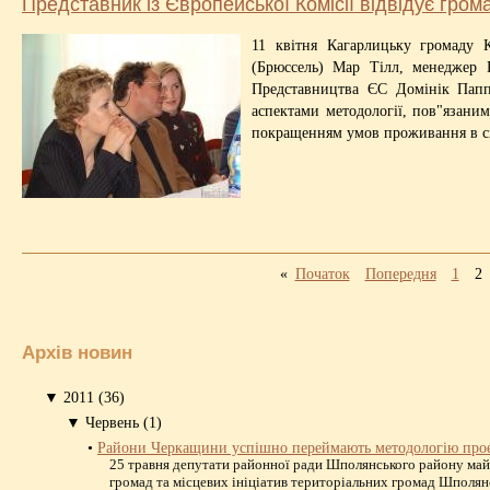
Представник із Європейської Комісії відвідує гром
11 квітня Кагарлицьку громаду К
(Брюссель) Мар Тілл, менеджер 
Представництва ЄС Домінік Папп
аспектами методології, пов"язани
покращенням умов проживання в сі
«
Початок
Попередня
1
2
Архів новин
▼
2011
(36)
▼
Червень
(1)
•
Райони Черкащини успішно переймають методологію про
25 травня депутати районної ради Шполянського району май
громад та місцевих ініціатив територіальних громад Шполянс