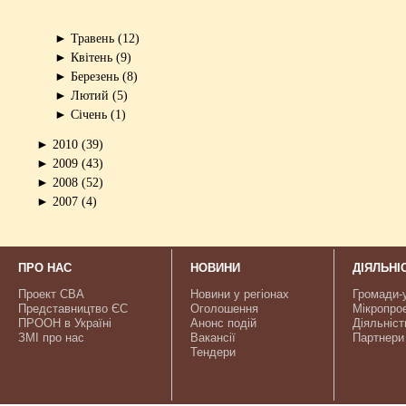
►
Травень
(12)
►
Квітень
(9)
►
Березень
(8)
►
Лютий
(5)
►
Січень
(1)
►
2010
(39)
►
2009
(43)
►
2008
(52)
►
2007
(4)
ПРО НАС
НОВИНИ
ДІЯЛЬНІ
Проект CBA
Новини у регіонах
Громади-
Представництво ЄС
Оголошення
Мікропро
ПРООН в Україні
Анонс подій
Діяльніст
ЗМІ про нас
Вакансії
Партнери
Тендери