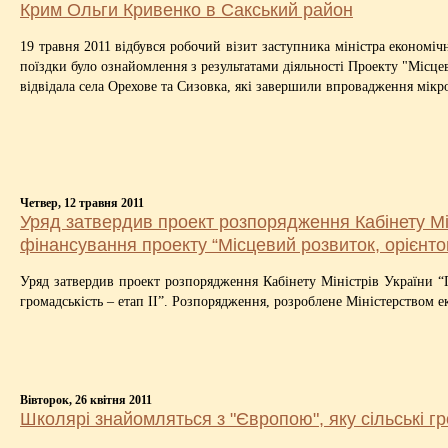
Крим Ольги Кривенко в Сакський район
19 травня 2011 відбувся робочий візит заступника міністра економ
поїздки було ознайомлення з результатами діяльності Проекту "Місце
відвідала села Орехове та Сизовка, які завершили впровадження мікро
Четвер, 12 травня 2011
Уряд затвердив проект розпорядження Кабінету Мін
фінансування проекту “Місцевий розвиток, орієнтов
Уряд затвердив проект розпорядження Кабінету Міністрів України 
громадськість – етап ІІ”. Розпорядження, розроблене Міністерством е
Вівторок, 26 квітня 2011
Школярі знайомляться з "Європою", яку сільські г