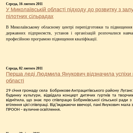
Середа, 16 лютого 2011
У Миколаївській області підходу до розвитку з з
пілотних сільрадах
В Миколаївському обласному центрі перепідготовки та підвищення к
державних підприємств, установ і організацій розпочалися навча
професійною програмою підвищення кваліфікації.
Середа, 02 лютого 2011
Перша леді Людмила Янукович відзначила успіхи п
області
29 січня громаду села
Бобрикове Антрацитівського району Лугансь
будинку культури, відвідала концерт дитячих гуртків та творчи
відмітила, що знає про співпрацю Бобриківської сільської ради 
втілення цієї співпраці. Від’їжджаючи ввечорі, пані Янукович мала 
ПРООН – вуличне освітлення.