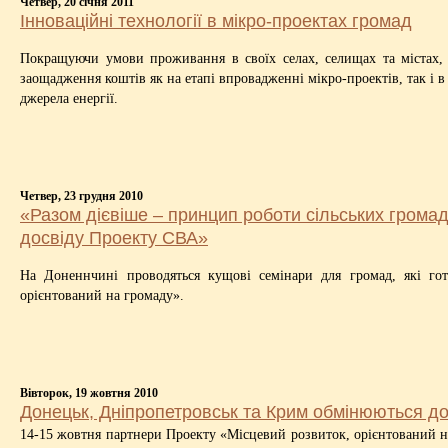
Четвер, 20 січня 2011
Інноваційні технології в мікро-проектах громад
Покращуючи умови проживання в своїх селах, селищах та містах, 
заощадження коштів як на етапі впровадженні мікро-проектів, так і 
джерела енергії.
Четвер, 23 грудня 2010
«Разом дієвіше – принцип роботи сільських грома
досвіду Проекту СВА»
На Доненнчині проводяться кущові семінари для громад, які гот
орієнтований на громаду».
Вівторок, 19 жовтня 2010
Донецьк, Дніпропетровськ та Крим обмінюються до
14-15 жовтня партнери Проекту «Місцевий розвиток, орієнтований н