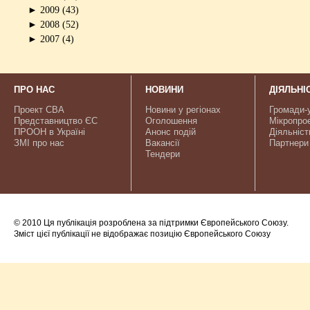
►
2009
(43)
►
2008
(52)
►
2007
(4)
ПРО НАС
НОВИНИ
ДІЯЛЬНІ
Проект CBA
Новини у регіонах
Громади-
Представництво ЄС
Оголошення
Мікропро
ПРООН в Україні
Анонс подій
Діяльніст
ЗМІ про нас
Вакансії
Партнери
Тендери
© 2010 Ця публікація розроблена за підтримки Європейського Союзу.
Зміст цієї публікації не відображає позицію Європейського Союзу