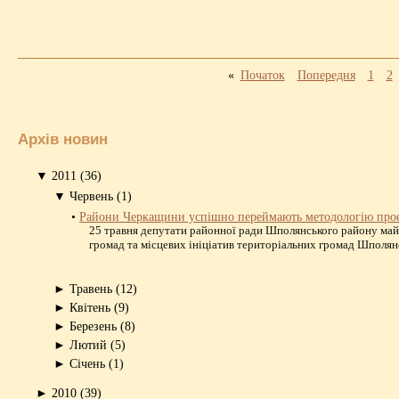
«
Початок
Попередня
1
2
Архів новин
▼
2011
(36)
▼
Червень
(1)
•
Райони Черкащини успішно переймають методологію про
25 травня депутати районної ради Шполянського району май
громад та місцевих ініціатив територіальних громад Шполянс
►
Травень
(12)
►
Квітень
(9)
►
Березень
(8)
►
Лютий
(5)
►
Січень
(1)
►
2010
(39)