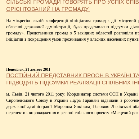
СІЛЬСЬКІ ГРОМАДИ ГОВОРЯТЬ ПРО УСПІХ СПІ
ОРІЄНТОВАНИЙ НА ГРОМАДУ"
На міжрегіональній конференції «Ініціатива громад в дії: місцеви
обласної державної адміністрації, було представлено підсумки ді
громаду». Представники громад з 5 західних областей розповіли пр
ініціатив з покращення умов проживання у власних населених пункт
Понеділок, 21 лютого 2011
ПОСТІЙНИЙ ПРЕДСТАВНИК ПРООН В УКРАЇНІ ТА
ПІДВОДЯТЬ ПІДСУМКИ РЕАЛІЗАЦІЇ СПІЛЬНИХ ІН
м. Львів, 21 лютого 2011 року: Координатор системи ООН в Україні
Європейського Союзу в Україні Лаура Гараняні відвідали з робочою
державної адміністрації Мироном Янківим, Головою Львівської обл
перспектив впровадження в регіоні спільного проекту «Місцевий роз