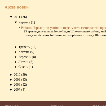
Архів новин
▼
2011
(36)
▼
Червень
(1)
•
Райони Черкащини успішно переймають методологію про
25 травня депутати районної ради Шполянського району май
громад та місцевих ініціатив територіальних громад Шполянс
►
Травень
(12)
►
Квітень
(9)
►
Березень
(8)
►
Лютий
(5)
►
Січень
(1)
►
2010
(39)
►
2009
(43)
►
2008
(52)
►
2007
(4)