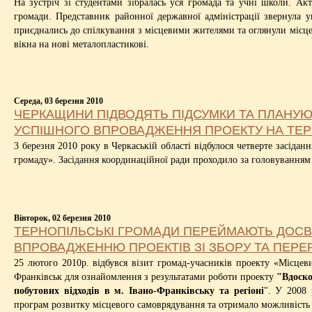
На зустріч зі студентами зібралась уся громада та учні школи. Акт
громади. Представник районної державної адміністрації звернула 
приєднались до спілкування з місцевими жителями та оглянули місце
вікна на нові металопластикові.
Середа, 03 березня 2010
ЧЕРКАЩИНИ ПІДВОДЯТЬ ПІДСУМКИ ТА ПЛАНУЮ
УСПІШНОГО ВПРОВАДЖЕННЯ ПРОЕКТУ НА ТЕР
3 березня 2010 року в Черкаській області відбулося четверте засід
громаду». Засідання координаційної ради проходило за головуванням
Вівторок, 02 березня 2010
ТЕРНОПІЛЬСЬКІ ГРОМАДИ ПЕРЕЙМАЮТЬ ДОСВІ
ВПРОВАДЖЕННЮ ПРОЕКТІВ ЗІ ЗБОРУ ТА ПЕРЕ
25 лютого 2010р. відбувся візит громад-учасників проекту «Місцеви
Франківськ для ознайомлення з результатами роботи проекту
"Вдоско
побутових відходів в м. Івано-Франківську та регіоні
". У 2008 
програм розвитку місцевого самоврядування та отримало можливість