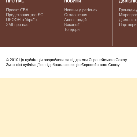
ПРО НАС
НОВИНИ
ДІЯЛЬНІ
Проект CBA
Новини у регіонах
Громади-
Представництво ЄС
Оголошення
Мікропро
ПРООН в Україні
Анонс подій
Діяльніст
ЗМІ про нас
Вакансії
Партнери
Тендери
© 2010 Ця публікація розроблена за підтримки Європейського Союзу.
Зміст цієї публікації не відображає позицію Європейського Союзу