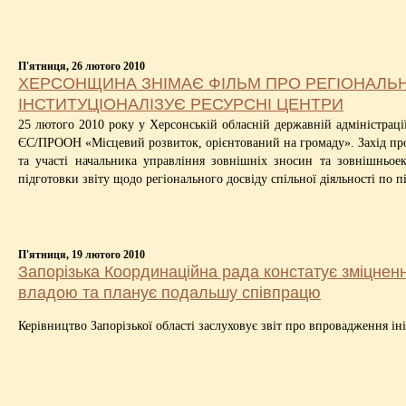
П'ятниця, 26 лютого 2010
ХЕРСОНЩИНА ЗНІМАЄ ФІЛЬМ ПРО РЕГІОНАЛЬН
ІНСТИТУЦІОНАЛІЗУЄ РЕСУРСНІ ЦЕНТРИ
25 лютого 2010 року у Херсонській обласній державній адміністрації
ЄС/ПРООН «Місцевий розвиток, орієнтований на громаду». Захід прой
та участі начальника управління зовнішніх зносин та зовнішньое
підготовки звіту щодо регіонального досвіду спільної діяльності по 
П'ятниця, 19 лютого 2010
Запорізька Координаційна рада констатує зміцнен
владою та планує подальшу співпрацю
Керівництво Запорізької області заслуховує звіт про впровадження іні