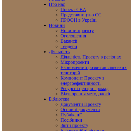
Про нас
Проект CBA
Представництво ЄС
ПРООН в Україні
Новини
Новини проекту
Оголошення
Вакансії
Тендери
Діяльність
Діяльність Проекту в регіонах
Мікропроекти
Економічний розвиток сільських
територій
Компонент Проекту з
енергоефективності
Ресурсні центри громад
Відтворення методології
Бібліотека
Документи Проекту
Основні документи
Публікації
Посібники
Звіти проекту
Інформаційні вісники