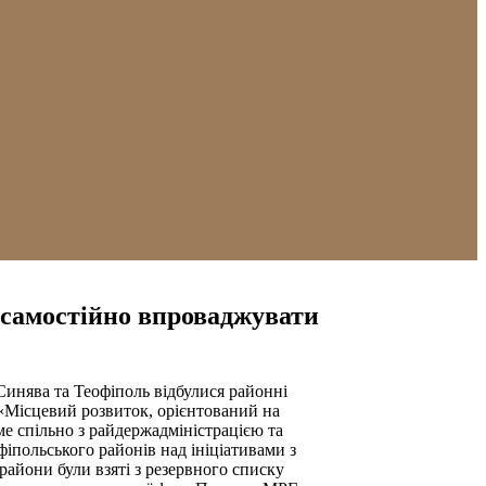
 самостійно впроваджувати
 Синява та Теофіполь відбулися районні
«Міcцевий розвиток, орієнтований на
е спільно з райдержадміністрацією та
іпольського районів над ініціативами з
райони були взяті з резервного списку