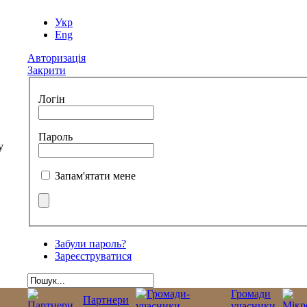
Укр
Eng
Авторизація
Закрити
Логін
Пароль
Запам'ятати мене
Забули пароль?
Зареєструватися
Громади
Партнери
учасники