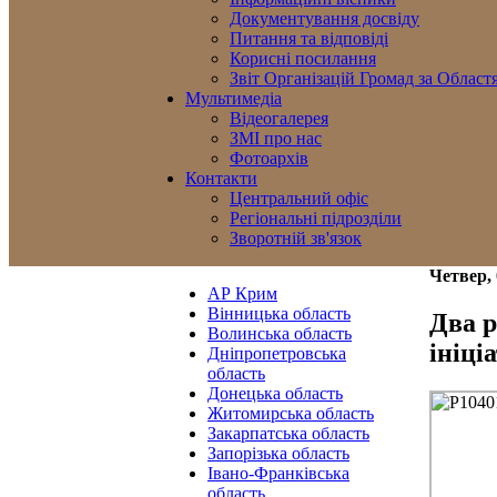
Документування досвіду
Питання та відповіді
Корисні посилання
Звіт Організацій Громад за Област
Мультимедіа
Відеогалерея
ЗМІ про нас
Фотоархів
Контакти
Центральний офіс
Регіональні підрозділи
Зворотній зв'язок
Четвер, 
АР Крим
Вінницька область
Два р
Волинська область
ініці
Дніпропетровська
область
Донецька область
Житомирська область
Закарпатська область
Запорізька область
Івано-Франківська
область