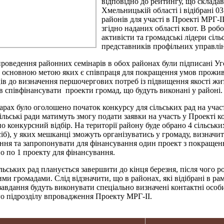
відповідно до рейтингу, що склада
Хмельницькій області і відібрані 0
районів для участі в Проекті МРГ-І
згідно наданих області квот. В робо
активісти та громадські лідери сіль
представників профільних управлін
проведення районних семінарів в обох районах були підписані У
сновною метою яких є співпраця для покращення умов прожива
в до визначення першочергових потреб із підвищення якості жи
в співфінансувати проекти громад, що будуть виконані у районі.
арах було оголошено початок конкурсу для сільських рад на учас
сільські ради матимуть змогу подати заявки на участь у Проекті к
о конкурсний відбір. На території району буде обрано 4 сільськи
сіб), у яких мешканці зможуть організуватись у громаду, визнач
ня та запропонувати для фінансування один проект з покращенн
о по 1 проекту для фінансування.
ільських рад планується завершити до кінця березня, після чого 
ими громадами. Слід відзначити, що в районах, які відібрані в р
завдання будуть виконувати спеціально визначені контактні особи
о підрозділу впровадження Проекту МРГ-ІІ.