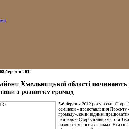
ями
08 березня 2012
айони Хмельницької області починають
ативи з розвитку громад
5-6 березня 2012 року в смт. Стара
семінари - представлення Проекту 
громаду», який віднині працюватим
райрадою Старосинявського та Теоф
розвитку місцевих громад. Вказані 