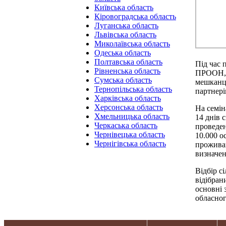
Київська область
Кіровоградська область
Луганська область
Львівська область
Миколаївська область
Одеська область
Полтавська область
Під час 
Рівненська область
ПРООН, о
Сумська область
мешканці
Тернопільська область
партнері
Харківська область
Херсонська область
На семін
Хмельницька область
14 днів 
Черкаська область
проведен
Чернівецька область
10.000 о
Чернігівська область
проживан
визначен
Відбір с
відібран
основні 
обласног