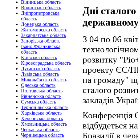
Вінницька область
Волинська область
Дні сталого
Дніпропетровська
область
державному 
Донецька область
Житомирська область
Закарпатська область
З 04 по 06 кв
Запорізька область
Івано-Франківська
технологічном
область
розвитку "Ріо
Київська область
Кіровоградська область
проекту ЄС/П
Луганська область
Львівська область
на громаду" щ
Миколаївська область
Одеська область
сталого розви
Полтавська область
Рівненська область
закладів Укра
Сумська область
Тернопільська область
Конференція О
Харківська область
Херсонська область
відбудеться н
Хмельницька область
Черкаська область
Бразилії в чер
Чернівецька область