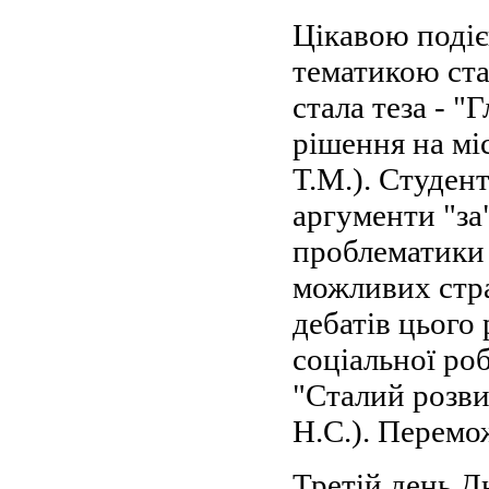
Цікавою подіє
тематикою ста
стала теза - "
рішення на мі
Т.М.). Студен
аргументи "за
проблематики 
можливих стра
дебатів цього
соціальної ро
"Сталий розви
Н.С.). Перемо
Третій день Д