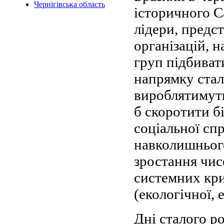
Чернігівська область
історичного С
лідери, предс
організацій, 
груп підбиват
напрямку стал
вироблятимуть
б скоротити б
соціальної сп
навколишнього
зростання чис
системних кри
(екологічної, 
Дні сталого р