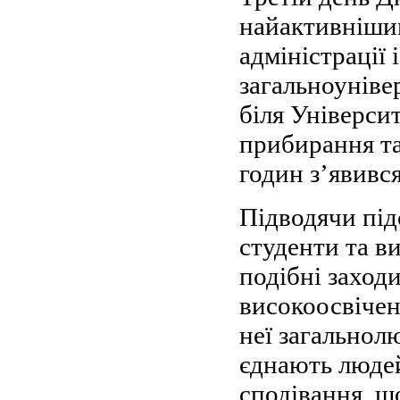
найактивнішим
адміністрації 
загальноуніве
біля Універси
прибирання та
годин з’явивс
Підводячи під
студенти та в
подібні заход
високоосвічен
неї загальнол
єднають людей
сподівання, щ