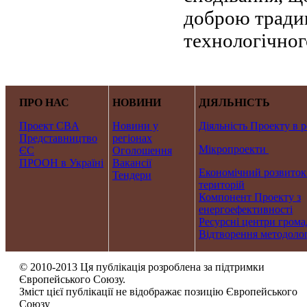
доброю традиц
технологічного
ПРО НАС
НОВИНИ
ДІЯЛЬНІСТЬ
Проект CBA
Новини у
Діяльність Проекту в р
Представництво
регіонах
Мікропроекти
ЄС
Оголошення
ПРООН в Україні
Вакансії
Економічний розвиток
Тендери
територій
Компонент Проекту з
енергоефективності
Ресурсні центри грома
Відтворення методолог
© 2010-2013 Ця публікація розроблена за підтримки
Європейського Союзу.
Зміст цієї публікації не відображає позицію Європейського
Союзу