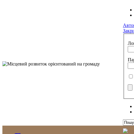
Авто
Закр
Ло
Па