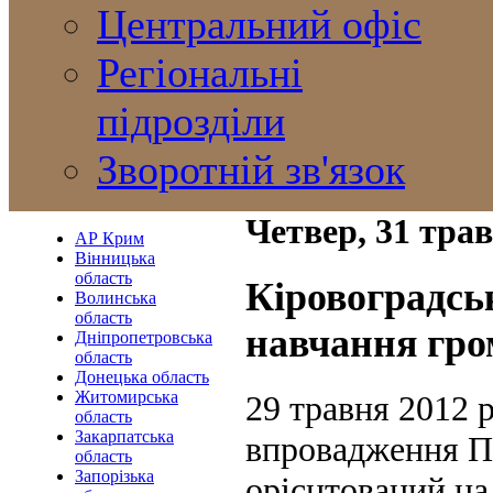
Центральний офіс
Регіональні
підрозділи
Зворотній зв'язок
Четвер, 31 тра
АР Крим
Вінницька
область
Кіровоградс
Волинська
область
навчання гро
Дніпропетровська
область
Донецька область
Житомирська
29 травня 2012 
область
Закарпатська
впровадження П
область
Запорізька
орієнтований на