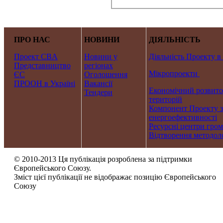
ПРО НАС
НОВИНИ
ДІЯЛЬНІСТЬ
Проект CBA
Новини у
Діяльність Проекту в
Представництво
регіонах
Мікропроекти
ЄС
Оголошення
ПРООН в Україні
Вакансії
Економічний розвито
Тендери
територій
Компонент Проекту з
енергоефективності
Ресурсні центри гро
Відтворення методоло
© 2010-2013 Ця публікація розроблена за підтримки
Європейського Союзу.
Зміст цієї публікації не відображає позицію Європейського
Союзу