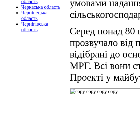
умовами надання
область
Черкаська область
сільськогоспода
Чернівецька
область
Чернігівська
Серед понад 80 
область
прозвучало від 
відібрані до ос
МРГ. Всі вони с
Проекті у майбу