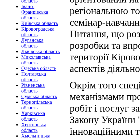
область
Івано-
регіональною т
Франківська
область
семінар-навчанн
Київська область
Кіровоградська
Питання, що роз
область
Луганська
розробки та впр
область
Львівська область
території Кірово
Миколаївська
область
аспектів діяльн
Одеська область
Полтавська
область
Окрім того спец
Рівненська
область
механізмами про
Сумська область
Тернопільська
робіт і послуг 
область
Харківська
Закону України 
область
Херсонська
інноваційними т
область
Хмельницька