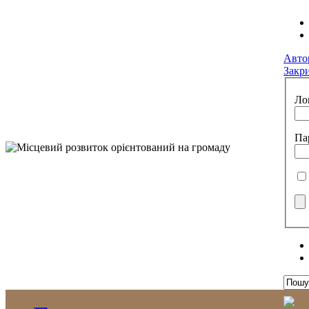
Авто
Закр
Ло
Па