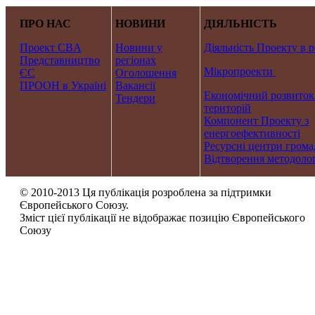
ПРО НАС
НОВИНИ
ДІЯЛЬНІСТЬ
Проект CBA
Новини у
Діяльність Проекту в р
Представництво
регіонах
Мікропроекти
ЄС
Оголошення
ПРООН в Україні
Вакансії
Економічний розвиток
Тендери
територій
Компонент Проекту з
енергоефективності
Ресурсні центри грома
Відтворення методолог
© 2010-2013 Ця публікація розроблена за підтримки
Європейського Союзу.
Зміст цієї публікації не відображає позицію Європейського
Союзу