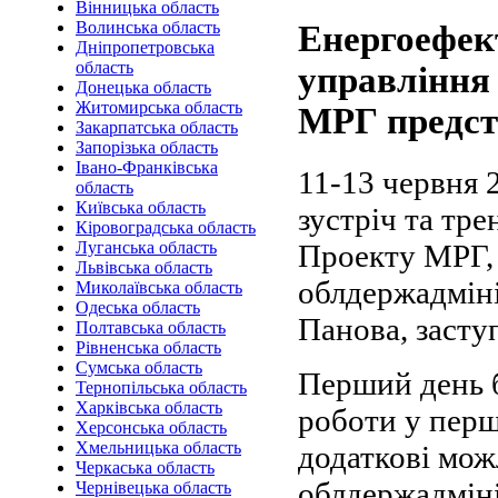
Вінницька область
Волинська область
Енергоефект
Дніпропетровська
область
управління 
Донецька область
Житомирська область
МРГ предста
Закарпатська область
Запорізька область
Івано-Франківська
11-13 червня 
область
Київська область
зустріч та тр
Кіровоградська область
Проекту МРГ, 
Луганська область
Львівська область
облдержадміні
Миколаївська область
Одеська область
Панова, заст
Полтавська область
Рівненська область
Сумська область
Перший день 
Тернопільська область
Харківська область
роботи у перш
Херсонська область
Хмельницька область
додаткові мож
Черкаська область
облдержадміні
Чернівецька область