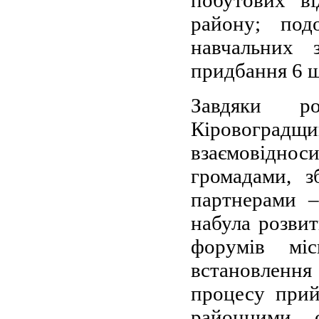
району; под
навчальних 
придбання 6 ш
Завдяки р
Кіровогра
взаємовідн
громадами, з
партнерами –
набула розвит
форумів міс
встановленн
процесу прий
районними о