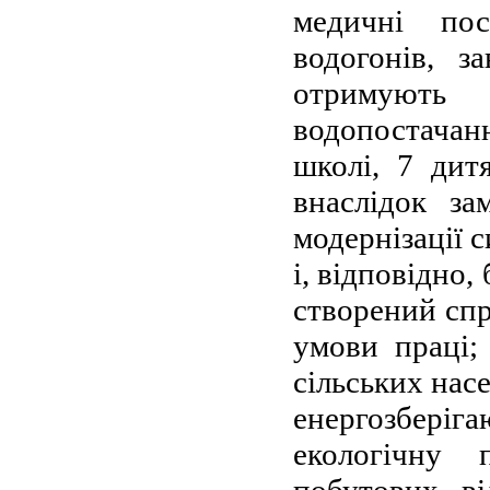
медичні пос
водогонів, з
отримують 
водопостачанн
школі, 7 дит
внаслідок за
модернізації 
і, відповідно
створений спр
умови праці;
сільських нас
енергозберіг
екологічну 
побутових ві