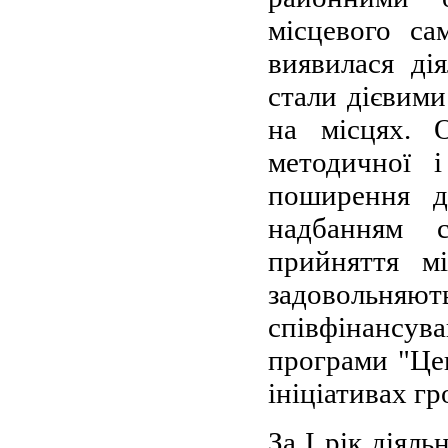
місцевого са
виявилася ді
стали дієвими
на місцях. 
методичної і
поширення д
надбанням 
прийняття м
задовольняю
співфінансув
програми "Цен
ініціативах 
За І рік діяль