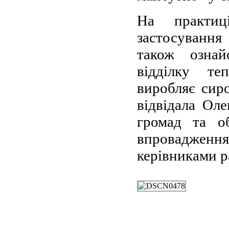
На практиц
застосування
також ознай
відділку те
виробляє сир
відвідала Ол
громад та о
впроваджен
керівниками р