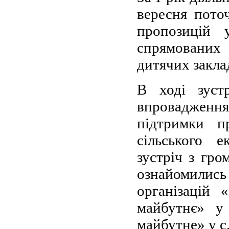
вересня пото
пропозицій 
спрямованих 
дитячих закла
В ході зуст
впровадження
підтримки пр
сільського 
зустріч з гро
ознайомилис
організацій 
майбутнє» у 
майбутне» у с