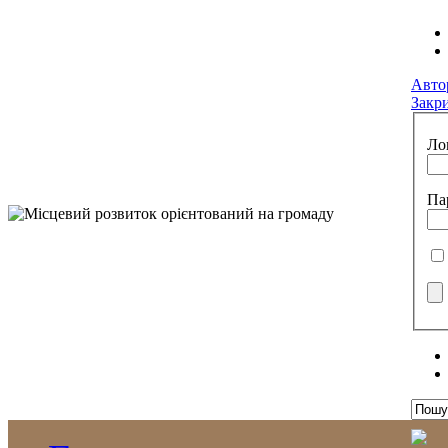
Авто
Закр
Ло
Па