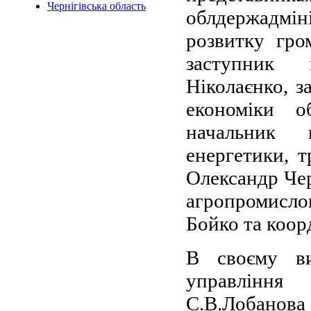
Чернігівська область
облдержадміні
розвитку гр
заступник 
Ніколаєнко, з
економіки об
начальник г
енергетики, т
Олександр Чер
агропромисло
Бойко та коор
В своєму ви
управління
С.В.Лобанов