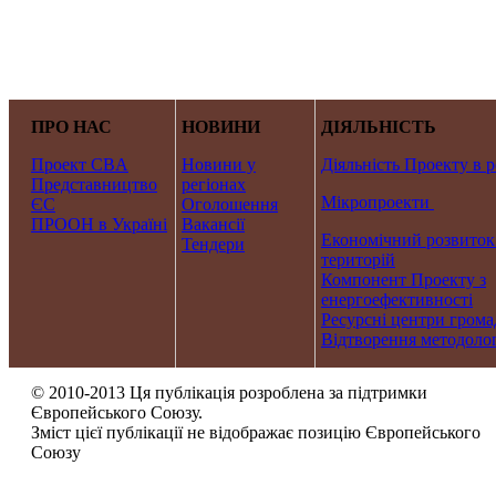
ПРО НАС
НОВИНИ
ДІЯЛЬНІСТЬ
Проект CBA
Новини у
Діяльність Проекту в р
Представництво
регіонах
Мікропроекти
ЄС
Оголошення
ПРООН в Україні
Вакансії
Економічний розвиток
Тендери
територій
Компонент Проекту з
енергоефективності
Ресурсні центри грома
Відтворення методолог
© 2010-2013 Ця публікація розроблена за підтримки
Європейського Союзу.
Зміст цієї публікації не відображає позицію Європейського
Союзу