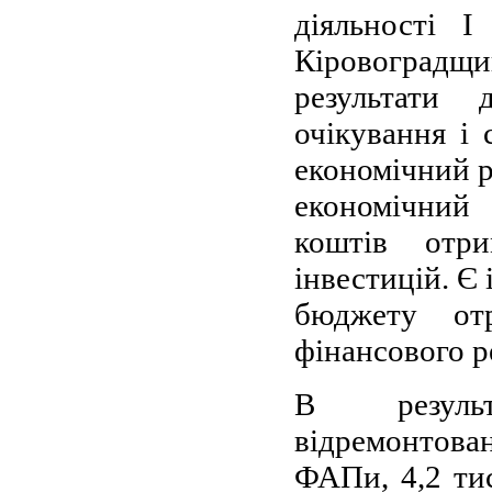
діяльності 
Кіровоград
результати
очікування і
економічний р
економічний
коштів отр
інвестицій. Є
бюджету от
фінансового р
В результ
відремонтова
ФАПи, 4,2 тис