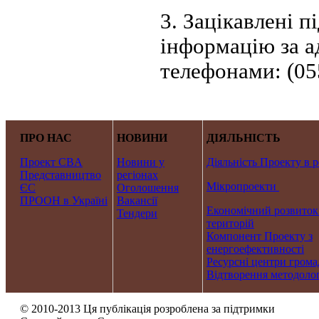
3. Зацікавлені 
інформацію за а
телефонами: (05
ПРО НАС
НОВИНИ
ДІЯЛЬНІСТЬ
Проект CBA
Новини у
Діяльність Проекту в р
Представництво
регіонах
Мікропроекти
ЄС
Оголошення
ПРООН в Україні
Вакансії
Економічний розвиток
Тендери
територій
Компонент Проекту з
енергоефективності
Ресурсні центри грома
Відтворення методолог
© 2010-2013 Ця публікація розроблена за підтримки