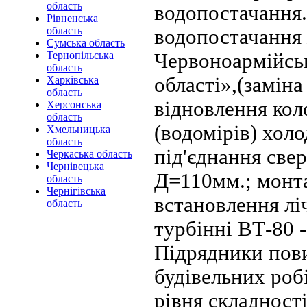
область
водопостачання.
Рівненська
область
водопостачання 
Сумська область
Червоноармійськ
Тернопільська
область
області»,(замін
Харківська
область
відновлення кол
Херсонська
область
(водомірів) холо
Хмельницька
область
під'єднання све
Черкаська область
Чернівецька
Д=110мм.; монта
область
Чернігівська
встановлення лі
область
турбінні ВТ-80 -
Підрядники пови
будівельних роб
рівня складності