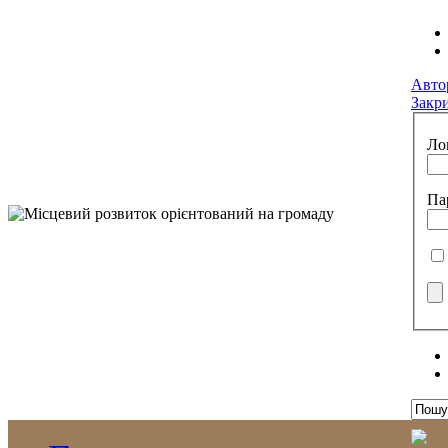
Авто
Закр
Ло
Па