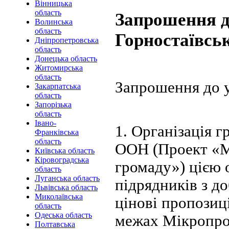
Вінницька
область
Запрошення д
Волинська
область
Горностаївсь
Дніпропетровська
область
Донецька область
Житомирська
область
Запрошення до у
Закарпатська
область
Запорізька
область
Івано-
1. Організація 
Франківська
область
ООН (Проект «М
Київська область
Кіровоградська
громаду») цією 
область
Луганська область
підрядників з д
Львівська область
Миколаївська
цінові пропозиці
область
Одеська область
межах Мікропро
Полтавська