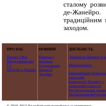
сталому розви
де-Жанейро.
традиційним 
заходом.
ПРО НАС
НОВИНИ
ДІЯЛЬНІСТЬ
Проект CBA
Новини у
Діяльність Проекту в р
Представництво
регіонах
Мікропроекти
ЄС
Оголошення
ПРООН в Україні
Вакансії
Економічний розвиток
Тендери
територій
Компонент Проекту з
енергоефективності
Ресурсні центри грома
Відтворення методолог
© 2010-2013 Ця публікація розроблена за підтримки