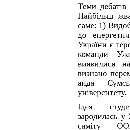
Теми дебатів 
Найбільш жва
саме: 1) Видо
до енергетич
України є гер
команди Ужг
виявилися н
визнано пере
анда Сумсь
університету.
Ідея студе
зародилась у 
саміту ОО