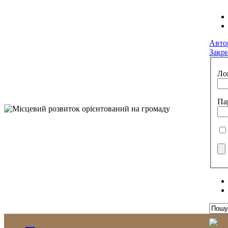
Авто
Закр
Ло
Па