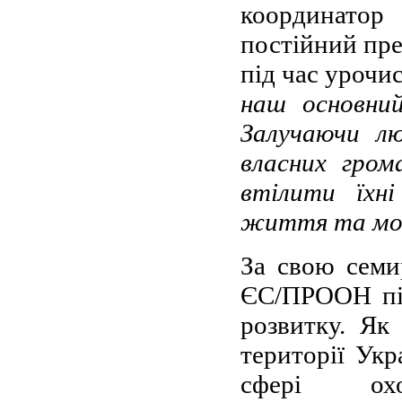
координат
постійний пр
під час урочис
наш основни
Залучаючи лю
власних гром
втілити їхн
життя та мож
За свою семи
ЄС/ПРООН під
розвитку. Як
території Ук
сфері охо