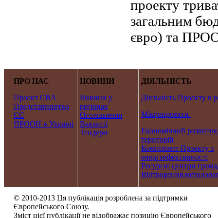
проекту трива
загальним бюд
євро) та ПРОО
ПРО НАС
НОВИНИ
ДІЯЛЬНІСТЬ
Проект CBA
Новини у
Діяльність Проекту в р
Представництво
регіонах
Мікропроекти
ЄС
Оголошення
ПРООН в Україні
Вакансії
Економічний розвиток
Тендери
територій
Компонент Проекту з
енергоефективності
Ресурсні центри грома
Відтворення методолог
© 2010-2013 Ця публікація розроблена за підтримки
Європейського Союзу.
Зміст цієї публікації не відображає позицію Європейського