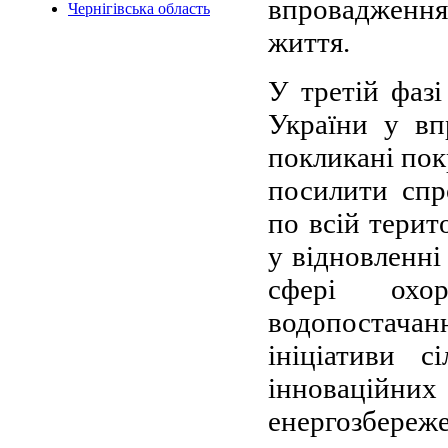
впровадження
Чернігівська область
життя.
У третій фаз
України у вп
покликані пок
посилити спр
по всій терит
у відновленні
сфері охор
водопостачан
ініціативи с
інноваційн
енергозбереже