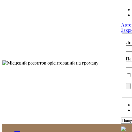
Авто
Закр
Ло
Па