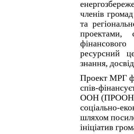
енергозбереж
членів громад
та регіональ
проектами, 
фінансового
ресурсний ц
знання, досві
Проект МРГ ф
спів-фінансує
ООН (ПРООН).
соціально-еко
шляхом посиле
ініціатив гром