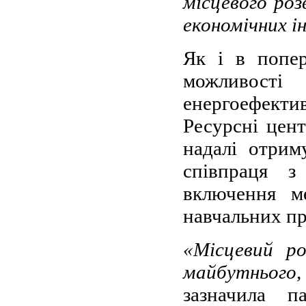
місцевого роз
економічних ін
Як і в попер
можливост
енергоефекти
Ресурсні цент
надалі отрим
співпраця 
включення ме
навчальних пр
«Місцевий р
майбутнього,
зазначила 