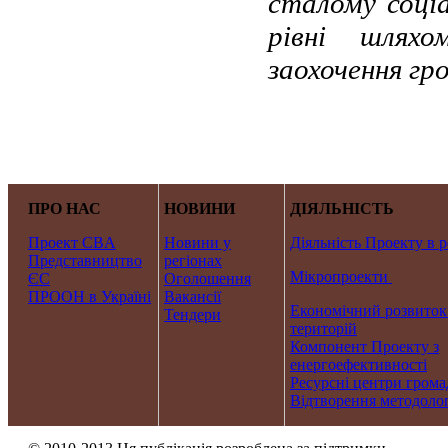
сталому соці
рівні шляхо
заохочення гро
ПРО НАС
НОВИНИ
ДІЯЛЬНІСТЬ
Проект CBA
Новини у
Діяльність Проекту в р
Представництво
регіонах
Мікропроекти
ЄС
Оголошення
ПРООН в Україні
Вакансії
Економічний розвиток
Тендери
територій
Компонент Проекту з
енергоефективності
Ресурсні центри грома
Відтворення методолог