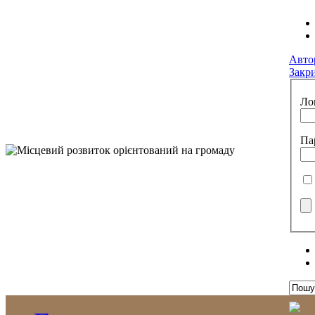
Авто
Закр
Ло
Па