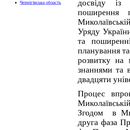
досвіду із 
Чернігівська область
поширення п
Миколаївські
Уряду України
та поширенні
планування та
розвитку на 
знаннями та 
двадцяти унів
Процес впро
Миколаївські
Згодом в Мик
друга фаза П