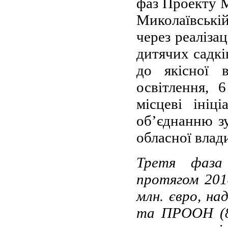
фаз Проекту М
Миколаївські
через реаліза
дитячих садкі
до якісної 
освітлення, 
місцеві ініц
об’єднанню зу
обласної влад
Третя фаза
протягом 201
млн. євро, на
та ПРООН (8