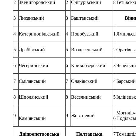
2
Звенигородський
2
Снігурівський
8
Тетіївськ
3
Лисянський
3
Баштанський
Вінн
4
Катеринопільський
4
Новобузький
1
Ямпільсь
5
Драбівський
5
Вознесенський
2
Оратівсь
6
Чегеринський
6
Кривоозерський
3
Чечельн
7
Смілянський
7
Очаківський
4
Барський
8
Шполянський
8
Веселинський
5
Іллінець
Могилів-
9
9
Жовтневий
Кам’янський
6
Подільсь
Дніпропетровська
Полтавська
7
Томашпі