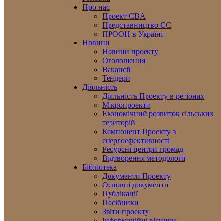
Про нас
Проект CBA
Представництво ЄС
ПРООН в Україні
Новини
Новини проекту
Оголошення
Вакансії
Тендери
Діяльність
Діяльність Проекту в регіонах
Мікропроекти
Економічний розвиток сільських
територій
Компонент Проекту з
енергоефективності
Ресурсні центри громад
Відтворення методології
Бібліотека
Документи Проекту
Основні документи
Публікації
Посібники
Звіти проекту
Інформаційні вісники