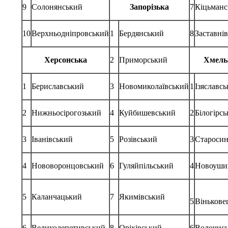
9
Солонянський
Запорізька
7
Кіцьманс
10
Верхньодніпровський
1
Бердянський
8
Заставні
Херсонська
2
Приморський
Хмель
1
Бериславський
3
Новомиколаївський
1
Ізяславс
2
Нижньосірогозький
4
Куйбишевський
2
Білогірс
3
Іванівський
5
Розівський
3
Старосин
4
Нововоронцовський
6
Гуляйпільський
4
Новоуши
5
Каланчацький
7
Якимівський
5
Вінькове
6
Великолепетивський
8
Оріхівський
6
Волочис