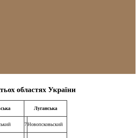
атьох областях України
вська
Луганська
ський
7
Новопсковьский