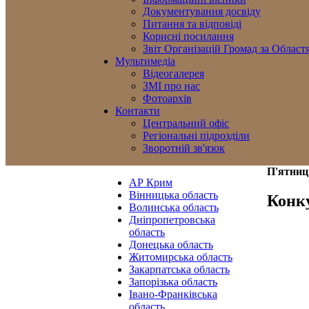
Документування досвіду
Питання та відповіді
Корисні посилання
Звіт Організацій Громад за Област
Мультимедіа
Відеогалерея
ЗМІ про нас
Фотоархів
Контакти
Центральний офіс
Регіональні підрозділи
Зворотній зв'язок
П'ятниц
АР Крим
Вінницька область
Конку
Волинська область
Дніпропетровська
область
Донецька область
Житомирська область
Закарпатська область
Запорізька область
Івано-Франківська
область