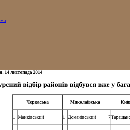
ями
я, 14 листопада 2014
рсний відбір районів відбувся вже у баг
Черкаська
Миколаївська
Киї
1
Манківський
1
Доманівський
7
Таращан