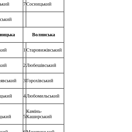
ький
7
Сосницький
вський
ницька
Волниська
ький
1
Старовижівський
ький
2
Любешівський
явський
3
Горохівський
цький
4
Любомильський
Камінь-
цький
5
Каширський
ький
6
Маневицький