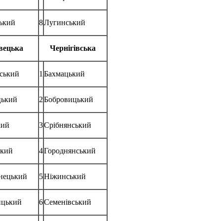
ький
8
Лугинський
вецька
Чернігівська
ський
1
Бахмацький
цький
2
Бобровицький
кий
3
Срібнянський
ький
4
Городнянський
нецький
5
Ніжинський
ицький
6
Семенівський