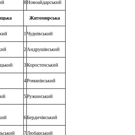
ий
8
Новоайдарський
ицька
Житомирська
кий
1
Чуднівський
кий
2
Андрушівський
ицький
3
Коростенський
4
Романівський
кий
5
Ружинський
кий
6
Бердичівський
льський
7
Любарський