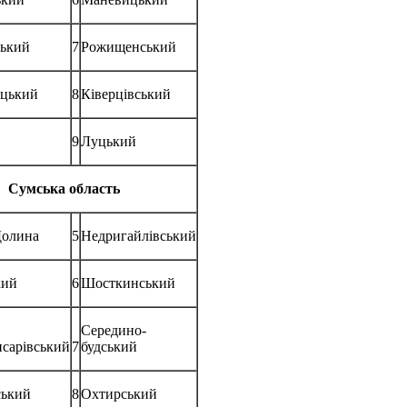
ський
7
Рожищенський
ецький
8
Ківерцівський
9
Луцький
Сумська область
Долина
5
Недригайлівський
кий
6
Шосткинський
Середино-
сарівський
7
будський
ський
8
Охтирський