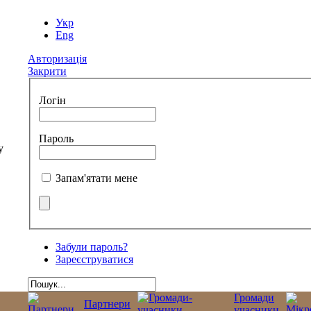
Укр
Eng
Авторизація
Закрити
Логін
Пароль
Запам'ятати мене
Забули пароль?
Зареєструватися
Громади
Партнери
учасники