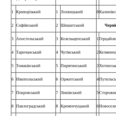
1
Криворізький
1
Лохвицький
8
Калинівс
2
Софіївський
2
Шишатський
Черні
3
Апостольський
3
Козельщенський
1
Герцайов
4
Таричанський
4
Чутівський
2
Келмене
5
Томаківський
5
Пирятинський
3
Хотинсь
6
Нікопольський
6
Оржитський
4
Путильс
7
Покровський
7
Зінківський
5
Сторожи
8
Павлоградський
8
Кременчуцький
6
Новосел