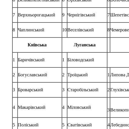
7
Верхньорогацький
9
Чернігівський
7
Шепетів
8
Чаплинський
10
Веселівський
8
Чемеров
Київська
Луганська
1
Баричівський
1
Біловодський
2
Богуславський
2
Троїцький
1
Липова 
3
Броварський
3
Старобільський
2
Глухівсь
4
Макарівський
4
Міловський
3
Великопи
5
Поліський
5
Сватівський
4
Лебедин