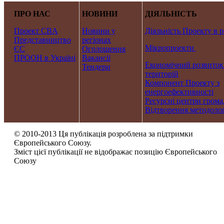
ПРО НАС
НОВИНИ
ДІЯЛЬНІСТЬ
Проект CBA
Новини у
Діяльність Проекту в р
Представництво
регіонах
Мікропроекти
ЄС
Оголошення
ПРООН в Україні
Вакансії
Економічний розвиток
Тендери
територій
Компонент Проекту з
енергоефективності
Ресурсні центри грома
Відтворення методолог
© 2010-2013 Ця публікація розроблена за підтримки
Європейського Союзу.
Зміст цієї публікації не відображає позицію Європейського
Союзу