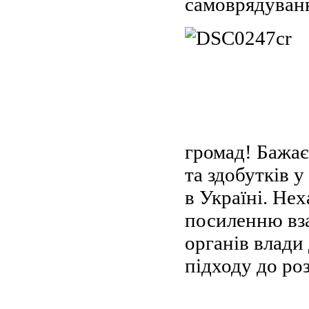
самоврядуван
громад! Бажає
та здобутків 
в Україні. Нех
посиленню вза
органів влад
підходу до ро