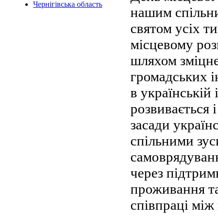
Чернігівська область
нашим спільн
святом усіх ти
місцевому роз
шляхом зміцне
громадських ін
в українській 
розвивається 
засади україн
спільними зус
самоврядуван
через підтрим
проживання т
співпраці між