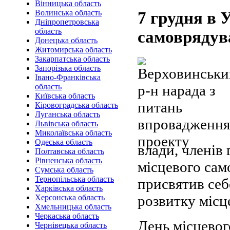
Вінницька область
Волинська область
7 грудня в 
Дніпропетровська
область
самоврядув
Донецька область
Житомирська область
Закарпатська область
Запорізька область
Івано-Франківська
область
Київська область
Кіровоградська область
Луганська область
Львівська область
Миколаївська область
Одеська область
влади, членів
Полтавська область
Рівненська область
місцевого сам
Сумська область
Тернопільська область
присвятив себ
Харківська область
розвитку місц
Херсонська область
Хмельницька область
Черкаська область
День місцевог
Чернівецька область