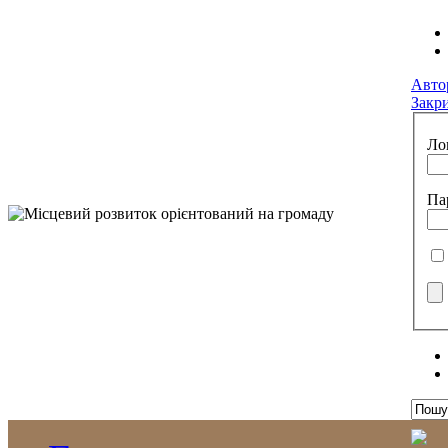
Авто
Закр
Ло
Па