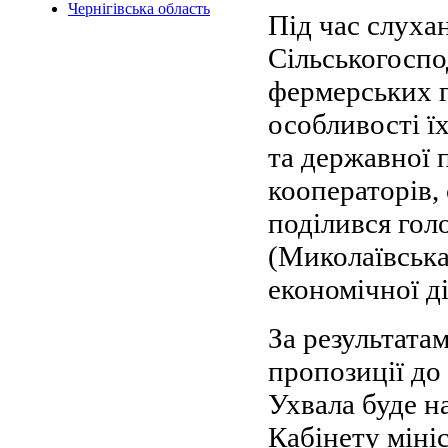
Чернігівська область
Під час слуха
Сільськогоспо
фермерських г
особливості ї
та державної 
кооператорів,
поділився гол
(Миколаївська
економічної ді
За результата
пропозиції до
Ухвала буде н
Кабінету міні