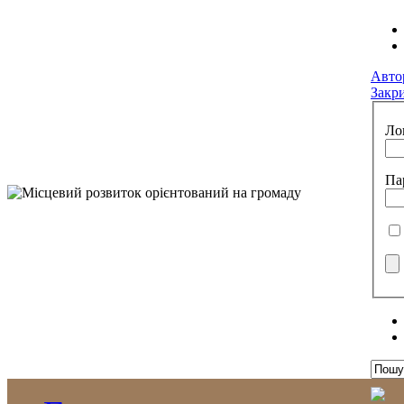
Авто
Закр
Ло
Па