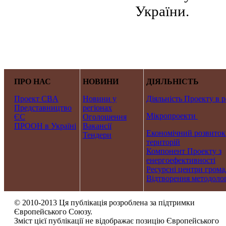
України.
ПРО НАС
НОВИНИ
ДІЯЛЬНІСТЬ
Проект CBA
Новини у
Діяльність Проекту в р
Представництво
регіонах
Мікропроекти
ЄС
Оголошення
ПРООН в Україні
Вакансії
Економічний розвиток
Тендери
територій
Компонент Проекту з
енергоефективності
Ресурсні центри грома
Відтворення методолог
© 2010-2013 Ця публікація розроблена за підтримки
Європейського Союзу.
Зміст цієї публікації не відображає позицію Європейського