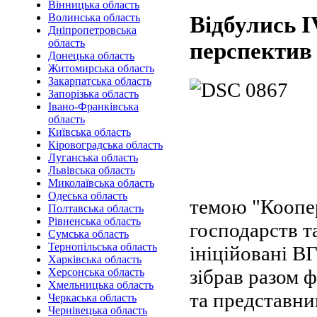
Вінницька область
Волинська область
Відбулись I
Дніпропетровська
область
перспектив 
Донецька область
Житомирська область
Закарпатська область
Запорізька область
Івано-Франківська
область
Київська область
Кіровоградська область
Луганська область
Львівська область
Миколаївська область
Одеська область
темою "Коопер
Полтавська область
Рівненська область
господарств т
Сумська область
Тернопільська область
ініційовані В
Харківська область
зібрав разом ф
Херсонська область
Хмельницька область
та представни
Черкаська область
Чернівецька область