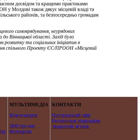
ласним досвідом та кращими практиками
Н у Молдові також дякує місцевій владі та
льського районів, та безпосередньо громадам
сцевого самоврядування, неурядових
до Вінницької області. Захід було
 розвитку та соціальних ініціатив в
ження спільного Проекту ЄС/ПРООН «Місцевий
МУЛЬТИМЕДІА
КОНТАКТИ
Відеогалерея
Центральний офіс
Регіональні підрозділи
ЗМІ про нас
Зворотній зв'язок
іду
Фотоархів