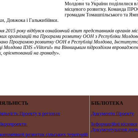
Молдови та України поділилися в
місцевого розвитку. Команда ПРОО
громадам Томашпільського та Ямпі
и, Довжока і Гальжибіївки.
чня 2015 року відбувся ознайомчий візит представників органів мі
ких організацій та Програми розвитку ООН з Республіки Молдова 
вано Програмою розвитку ООН в Республіці Молдова, Інститутом
ці Молдова IDIS «Viitorul» та Вінницьким підрозділом впровад
, орієнтований на громаду».
ІЯЛЬНІСТЬ
БІБЛІОТЕКА
іяльність Проекту в регіонах
Документи Проекту
ікропроекти
Інформаційні вісники
Документування досв
кономічний розвиток сільських територій