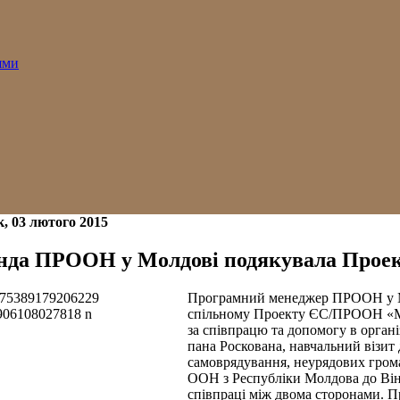
ями
, 03 лютого 2015
нда ПРООН у Молдові подякувала Проек
Програмний менеджер ПРООН у М
спільному Проекту ЄС/ПРООН «Мі
за співпрацю та допомогу в організ
пана Роскована, навчальний візит 
самоврядування, неурядових гром
ООН з Республіки Молдова до Він
співпраці між двома сторонами. 