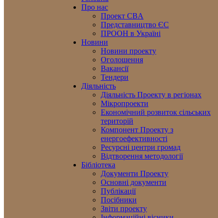
Про нас
Проект CBA
Представництво ЄС
ПРООН в Україні
Новини
Новини проекту
Оголошення
Вакансії
Тендери
Діяльність
Діяльність Проекту в регіонах
Мікропроекти
Економічний розвиток сільських
територій
Компонент Проекту з
енергоефективності
Ресурсні центри громад
Відтворення методології
Бібліотека
Документи Проекту
Основні документи
Публікації
Посібники
Звіти проекту
Інформаційні вісники