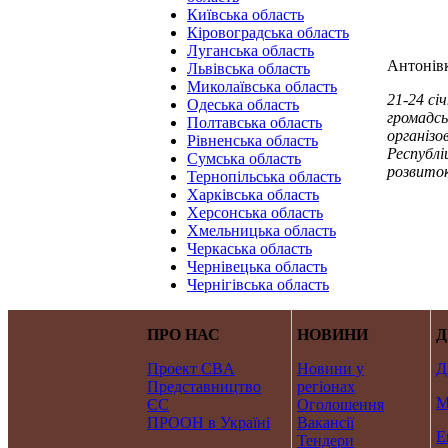
Київська область
Кіровоградська область
Луганська область
Антонівк
Львівська область
Миколаївська область
21-24 сі
Одеська область
громадсь
Полтавська область
організо
Рівненська область
Республі
Сумська область
розвиток
Тернопільська область
Харківська область
Херсонська область
Хмельницька область
Черкаська область
Чернівецька область
Чернігівська область
ПРО НАС
НОВИНИ
Д
Проект CBA
Новини у
Д
Представництво
регіонах
М
ЄС
Оголошення
ПРООН в Україні
Вакансії
Е
Тендери