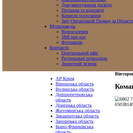
Документування досвіду
Питання та відповіді
Корисні посилання
Звіт Організацій Громад за Област
Мультимедіа
Відеогалерея
ЗМІ про нас
Фотоархів
Контакти
Центральний офіс
Регіональні підрозділи
Зворотній зв'язок
Вівторок
АР Крим
Вінницька область
Кома
Волинська область
Дніпропетровська
область
Донецька область
Житомирська область
Закарпатська область
Запорізька область
Івано-Франківська
область