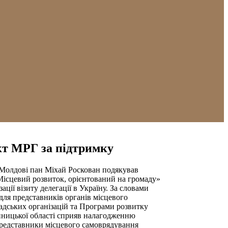
т МРГ за підтримку
олдові пан Міхай Роскован подякував
сцевий розвиток, орієнтований на громаду»
ації візиту делегації в Україну. За словами
для представників органів місцевого
адських організацій та Програми розвитку
ницької області сприяв налагодженню
Представники місцевого самоврядування