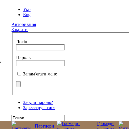
Укр
Eng
Авторизація
Закрити
Логін
Пароль
Запам'ятати мене
Забули пароль?
Зареєструватися
Громади
Партнери
учасники