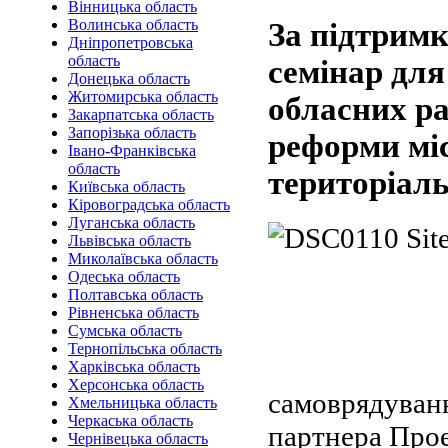
Вінницька область
Волинська область
За підтрим
Дніпропетровська
область
семінар для
Донецька область
Житомирська область
обласних ра
Закарпатська область
Запорізька область
реформи мі
Івано-Франківська
область
територіаль
Київська область
Кіровоградська область
Луганська область
Львівська область
Миколаївська область
Одеська область
Полтавська область
Рівненська область
Сумська область
Тернопільська область
Харківська область
Херсонська область
самоврядуванн
Хмельницька область
Черкаська область
партнера Прое
Чернівецька область