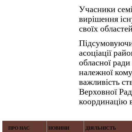
Учасники сем
вирішення існ
своїх областей
Підсумовуючи 
асоціації рай
обласної ради
належної кому
важливість ст
Верховної Рад
координацію 
ПРО НАС
НОВИНИ
ДІЯЛЬНІСТЬ