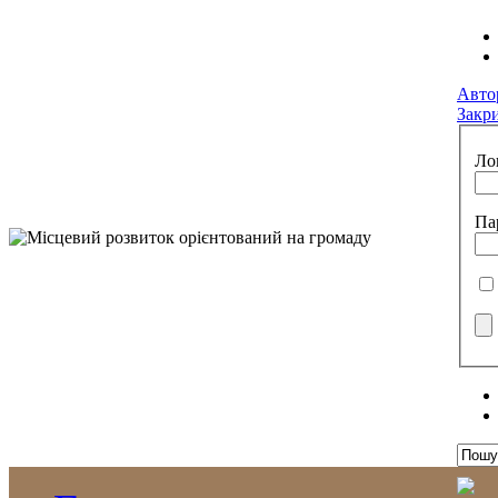
Авто
Закр
Ло
Па