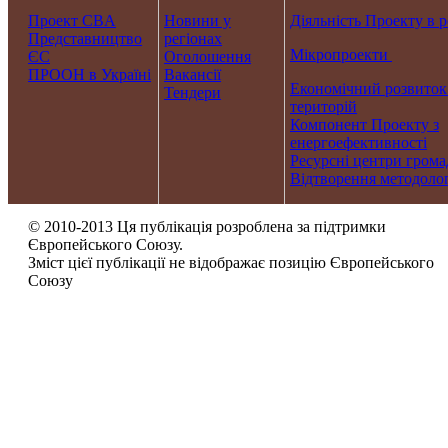
Проект CBA
Новини у
Діяльність Проекту в р
Представництво
регіонах
Мікропроекти
ЄС
Оголошення
ПРООН в Україні
Вакансії
Економічний розвиток
Тендери
територій
Компонент Проекту з
енергоефективності
Ресурсні центри грома
Відтворення методолог
© 2010-2013 Ця публікація розроблена за підтримки
Європейського Союзу.
Зміст цієї публікації не відображає позицію Європейського
Союзу