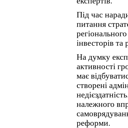
експертів.
Під час нарад
питання страт
регіонального
інвесторів та 
На думку експ
активності гр
має відбуватис
створені адмі
недієздатність
належного вп
самоврядуванн
реформи.