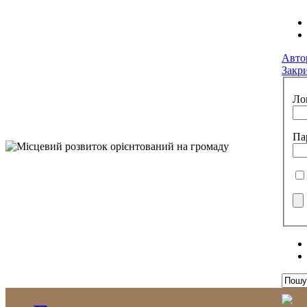
Авто
Закр
Ло
Па