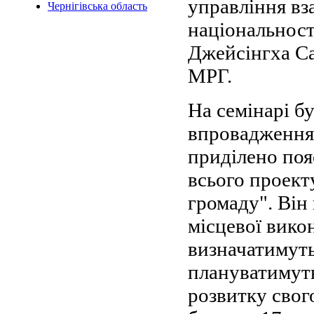
управління вза
Чернігівська область
національносте
Джейсінгха С
МРГ.
На семінарі б
впровадження 
приділено поя
всього проекту
громаду". Він
місцевої вико
визначатимуть
плануватимуть
розвитку свог