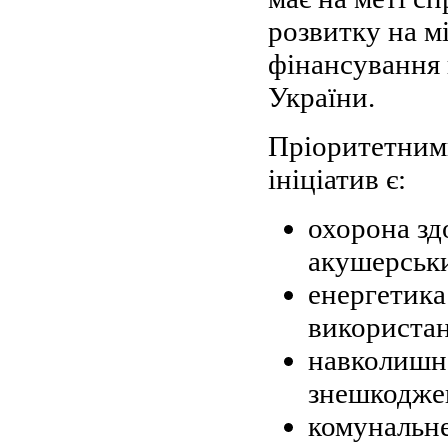
розвитку на мі
фінансування 
України.
Пріоритетним
ініціатив є:
охорона зд
акушерськи
енергетика
використан
навколишнє
знешкоджен
комунальне