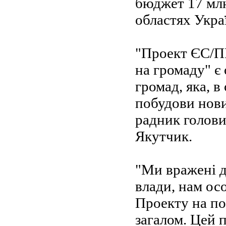
бюджет 17 млн
областях Укра
"Проект ЄС/П
на громаду" є
громад, яка, в
побудови нових
радник голов
Якутчик.
"Ми вражені д
влади, нам ос
Проекту на по
загалом. Цей 