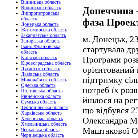
Вінницька область
Волинська область
Донеччина -
Дніпропетровська
область
фаза Проек
Донецька область
Житомирська область
Закарпатська область
м. Донецьк, 2
Запорізька область
Івано-Франківська
стартувала др
область
Програми роз
Київська область
Кіровоградська область
орієнтований 
Луганська область
Львівська область
підтримку сіл
Миколаївська область
Одеська область
потреб їх роз
Полтавська область
Рівненська область
йшлося на рег
Сумська область
Тернопільська область
що відбувся 2
Харківська область
Олександра М
Херсонська область
Хмельницька область
Маштакової О
Черкаська область
Чернівецька область