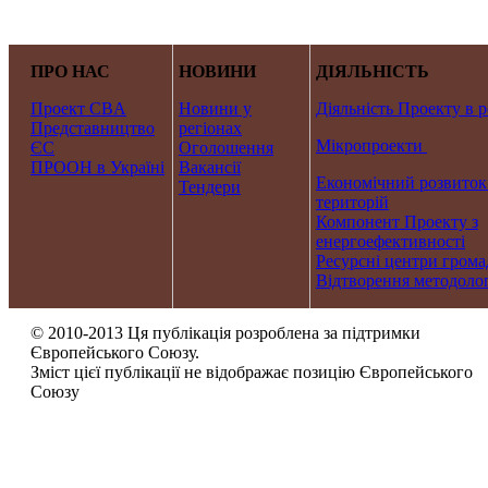
ПРО НАС
НОВИНИ
ДІЯЛЬНІСТЬ
Проект CBA
Новини у
Діяльність Проекту в р
Представництво
регіонах
Мікропроекти
ЄС
Оголошення
ПРООН в Україні
Вакансії
Економічний розвиток
Тендери
територій
Компонент Проекту з
енергоефективності
Ресурсні центри грома
Відтворення методолог
© 2010-2013 Ця публікація розроблена за підтримки
Європейського Союзу.
Зміст цієї публікації не відображає позицію Європейського
Союзу