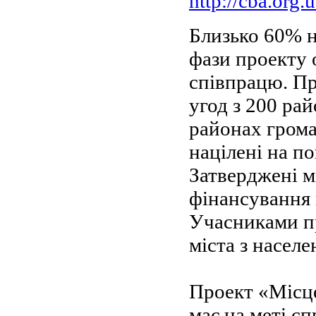
http://cba.org.
Близько 60% 
фази проекту
співпрацю. Пр
угод з 200 ра
районах грома
націлені на п
Затверджені м
фінансування 
Учасниками пр
міста з населе
Проект «Місце
має на меті с