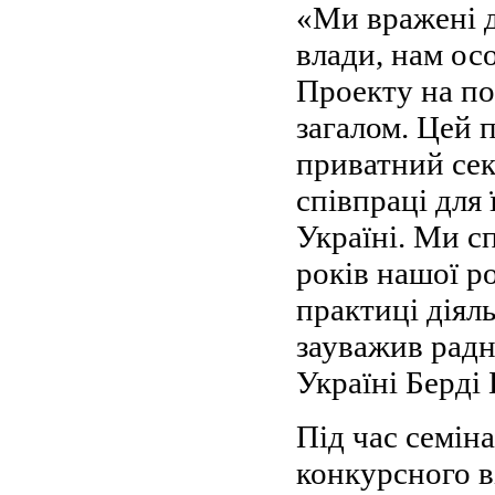
«Ми вражені д
влади, нам ос
Проекту на по
загалом. Цей 
приватний сек
співпраці для
Україні. Ми с
років нашої р
практиці діял
зауважив рад
Україні Берді 
Під час семін
конкурсного в