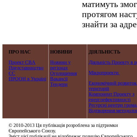
матимуть змог
протягом наст
знайти за адр
ПРО НАС
НОВИНИ
ДІЯЛЬНІСТЬ
Проект CBA
Новини у
Діяльність Проекту в р
Представництво
регіонах
Мікропроекти
ЄС
Оголошення
ПРООН в Україні
Вакансії
Економічний розвиток
Тендери
територій
Компонент Проекту з
енергоефективності
Ресурсні центри грома
Відтворення методолог
© 2010-2013 Ця публікація розроблена за підтримки
Європейського Союзу.
Зміст цієї публікації не відображає позицію Європейського