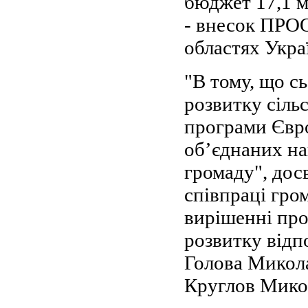
бюджет 17,1 м
- внесок ПРОО
областях Укра
"В тому, що сь
розвитку сіль
програми Євро
об’єднаних на
громаду", дос
співпраці гро
вирішенні про
розвитку відпо
Голова Микола
Круглов Мико