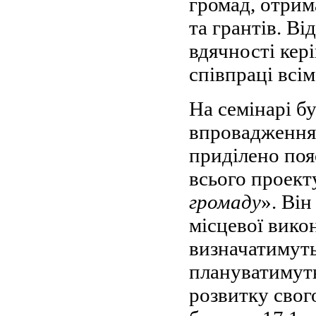
громад, отрим
та грантів. В
вдячності кер
співпраці всі
На семінарі б
впровадження 
приділено поя
всього проекту
громаду
». Він
місцевої вико
визначатимуть
плануватимуть
розвитку свог