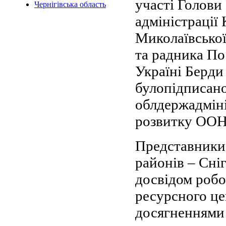
участі Голови
Чернігівська область
адміністрації
Миколаївської
та радника П
Україні Берди 
булопідписано
облдержадмін
розвитку ООН
Представники 
районів – Сні
досвідом роб
ресурсного це
досягненнями 