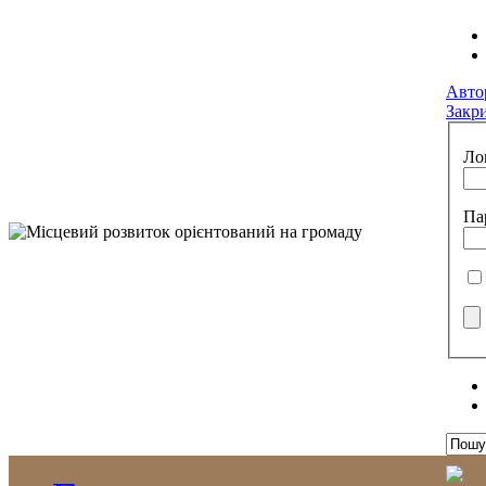
Авто
Закр
Ло
Па