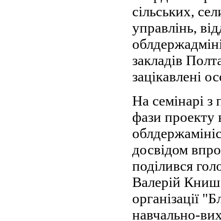
сільських, се
управлінь, від
облдержадміні
закладів Полт
зацікавлені ос
На семінарі з
фази проекту 
облдержамініс
досвідом впро
поділився гол
Валерій Книш 
організації "
навчально-ви