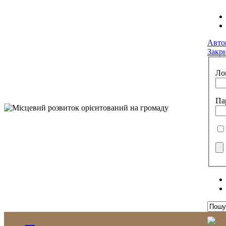
Авто
Закр
Ло
Па