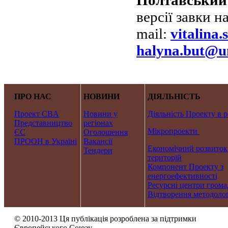
версії завки н
mail:
vitalina
halyna.but@u
ПРО НАС
НОВИНИ
ДІЯЛЬНІСТЬ
Проект CBA
Новини у
Діяльність Проекту в р
Представництво
регіонах
Мікропроекти
ЄС
Оголошення
ПРООН в Україні
Вакансії
Економічний розвиток
Тендери
територій
Компонент Проекту з
енергоефективності
Ресурсні центри грома
Відтворення методолог
© 2010-2013 Ця публікація розроблена за підтримки
Європейського Союзу.