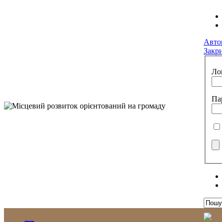
Авто
Закр
Ло
Па