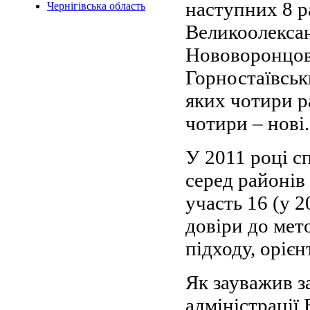
наступних 8 р
Чернігівська область
Великоолекса
Нововоронцов
Горностаївськ
яких чотири р
чотири – нові.
У 2011 році с
серед районів 
участь 16 (у 
довіри до мет
підходу, оріє
Як зауважив з
адміністрації