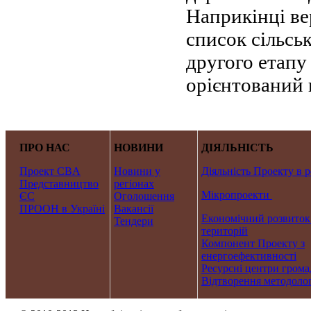
Наприкінці ве
список сільсь
другого етапу
орієнтований
ПРО НАС
НОВИНИ
ДІЯЛЬНІСТЬ
Проект CBA
Новини у
Діяльність Проекту в р
Представництво
регіонах
Мікропроекти
ЄС
Оголошення
ПРООН в Україні
Вакансії
Економічний розвиток
Тендери
територій
Компонент Проекту з
енергоефективності
Ресурсні центри грома
Відтворення методолог