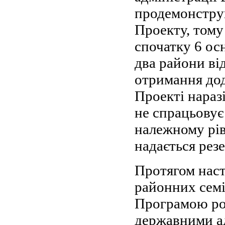
продемонструв
Проекту, тому
спочатку 6 осн
два райони ві
отримання дод
Проекті нараз
не спрацьовує
належному рів
надається рез
Протягом наст
районних семі
Програмою ро
державними а