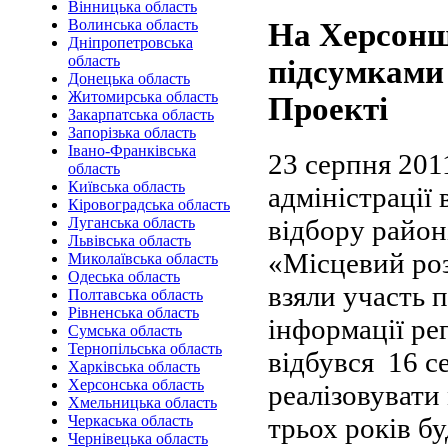
Вінницька область
Волинська область
На Херсонщи
Дніпропетровська
область
підсумками 
Донецька область
Житомирська область
Проекті
Закарпатська область
Запорізька область
Івано-Франківська
23 серпня 201
область
Київська область
адміністрації
Кіровоградська область
відбору район
Луганська область
Львівська область
«Місцевий роз
Миколаївська область
Одеська область
взяли участь 
Полтавська область
Рівненська область
інформації рег
Сумська область
Тернопільська область
відбувся 16 с
Харківська область
Херсонська область
реалізовувати
Хмельницька область
трьох років б
Черкаська область
Чернівецька область