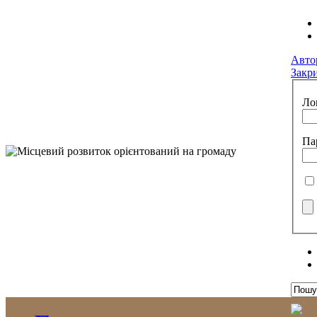
Авто
Закр
Ло
Па