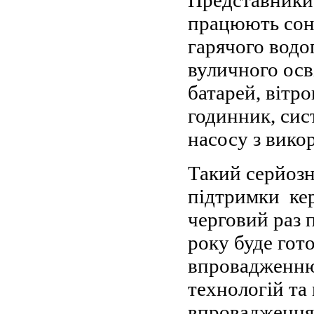
працюють соня
гарячого водо
вуличного осв
батарей, вітр
годинник, сис
насосу з викор
Такий серйозн
підтримки ке
черговий раз 
року буде гото
впровадженню
технологій та
впровадження 