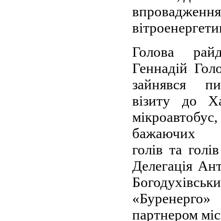
впровадження 
вітроенергетик
Голова райд
Геннадій Гол
зайнявся пи
візиту до Х
мікроавтобу
бажаючих с
голів та голі
Делегація Ант
Богодухівськ
«Буренерго»
партнером міс