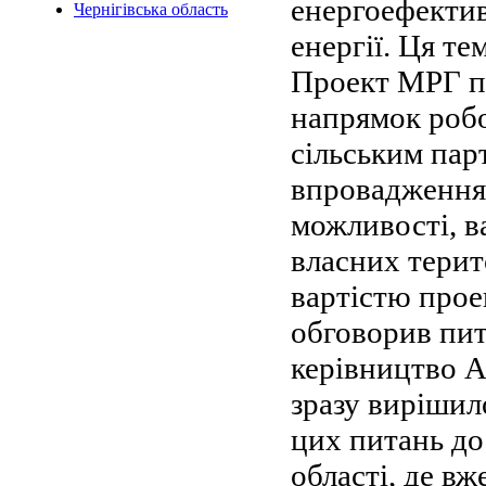
енергоефектив
Чернігівська область
енергії. Ця те
Проект МРГ пл
напрямок робо
сільським пар
впровадження і
можливості, в
власних терит
вартістю прое
обговорив пит
керівництво А
зразу вирішил
цих питань до
області, де в