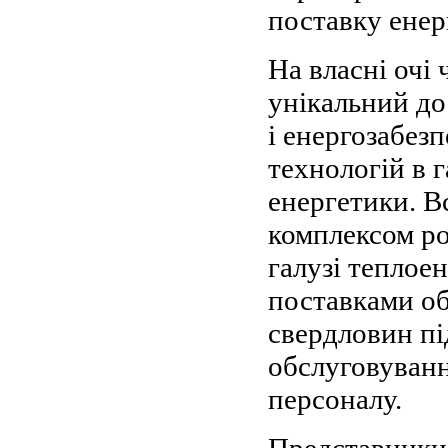
поставку енер
На власні очі
унікальний дос
і енергозабез
технологій в 
енергетики. В
комплексом ро
галузі теплое
поставками о
свердловин пі
обслуговуванн
персоналу.
Представники