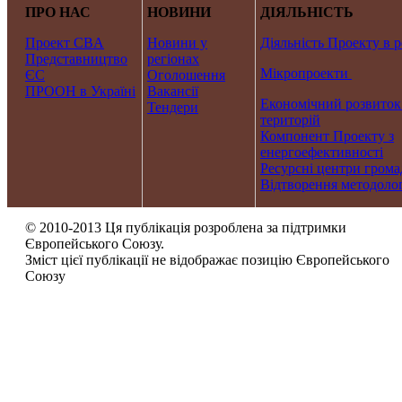
ПРО НАС
НОВИНИ
ДІЯЛЬНІСТЬ
Проект CBA
Новини у
Діяльність Проекту в р
Представництво
регіонах
Мікропроекти
ЄС
Оголошення
ПРООН в Україні
Вакансії
Економічний розвиток
Тендери
територій
Компонент Проекту з
енергоефективності
Ресурсні центри грома
Відтворення методолог
© 2010-2013 Ця публікація розроблена за підтримки
Європейського Союзу.
Зміст цієї публікації не відображає позицію Європейського
Союзу