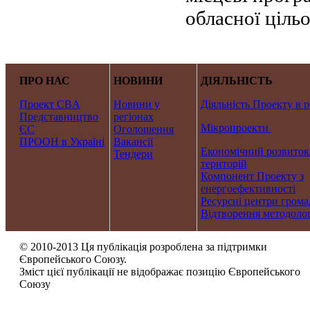
обласної ціль
ПРО НАС
НОВИНИ
ДІЯЛЬНІСТЬ
Проект CBA
Новини у
Діяльність Проекту в р
Представництво
регіонах
Мікропроекти
ЄС
Оголошення
ПРООН в Україні
Вакансії
Економічний розвиток
Тендери
територій
Компонент Проекту з
енергоефективності
Ресурсні центри грома
Відтворення методолог
© 2010-2013 Ця публікація розроблена за підтримки
Європейського Союзу.
Зміст цієї публікації не відображає позицію Європейського
Союзу