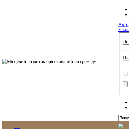
Авто
Закр
Ло
Па