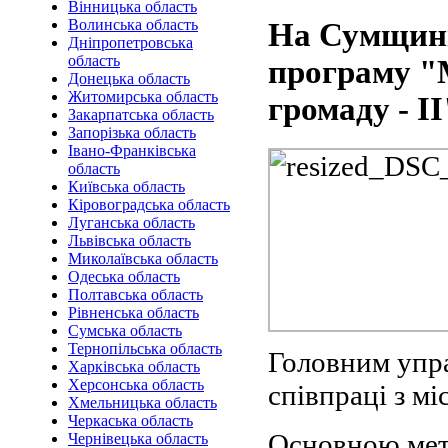
Вінницька область
Волинська область
На Сумщині
Дніпропетровська
область
програму "М
Донецька область
Житомирська область
громаду - ІІ
Закарпатська область
Запорізька область
Івано-Франківська
область
Київська область
Кіровоградська область
Луганська область
Львівська область
Миколаївська область
Одеська область
Полтавська область
Рівненська область
Сумська область
Тернопільська область
Головним упр
Харківська область
Херсонська область
співпраці з м
Хмельницька область
Черкаська область
Основною мет
Чернівецька область