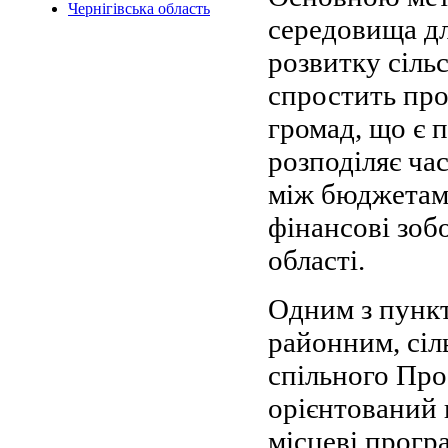
Чернігівська область
середовища дл
розвитку сільс
спростить про
громад, що є 
розподіляє ча
між бюджетами
фінансові зоб
області.
Одним з пункт
районним, сіл
спільного Пр
орієнтований н
місцеві прогр