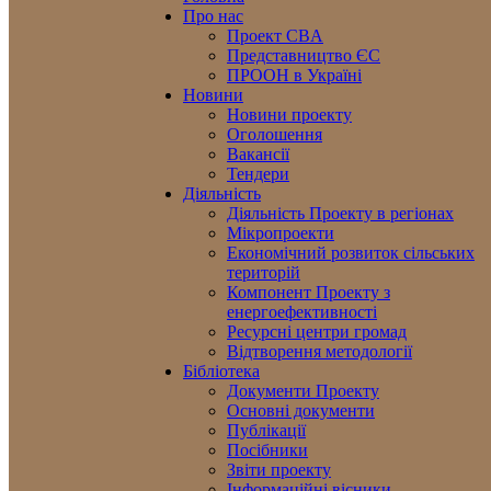
Про нас
Проект CBA
Представництво ЄС
ПРООН в Україні
Новини
Новини проекту
Оголошення
Вакансії
Тендери
Діяльність
Діяльність Проекту в регіонах
Мікропроекти
Економічний розвиток сільських
територій
Компонент Проекту з
енергоефективності
Ресурсні центри громад
Відтворення методології
Бібліотека
Документи Проекту
Основні документи
Публікації
Посібники
Звіти проекту
Інформаційні вісники