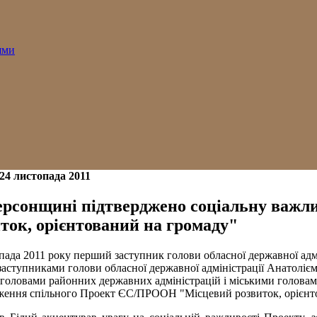
ями
24 листопада 2011
ерсонщині підтверджено соціальну важл
ток, орієнтований на громаду"
пада 2011 року перший заступник голови обласної державної адмі
 заступниками голови обласної державної адміністрації Анатол
 головами районних державних адміністрацій і міськими голова
ення спільного Проект ЄС/ПРООН "Місцевий розвиток, орієнтов