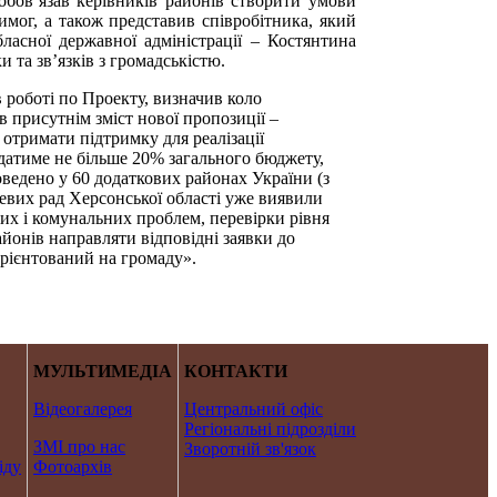
обов’язав керівників районів створити умови
имог, а також представив співробітника, який
ласної державної адміністрації – Костянтина
 та зв’язків з громадськістю.
 роботі по Проекту, визначив коло
 присутнім зміст нової пропозиції –
 отримати підтримку для реалізації
адатиме не більше 20% загального бюджету,
ведено у 60 додаткових районах України (з
цевих рад Херсонської області уже виявили
их і комунальних проблем, перевірки рівня
айонів направляти відповідні заявки до
орієнтований на громаду».
МУЛЬТИМЕДІА
КОНТАКТИ
Відеогалерея
Центральний офіс
Регіональні підрозділи
ЗМІ про нас
Зворотній зв'язок
іду
Фотоархів