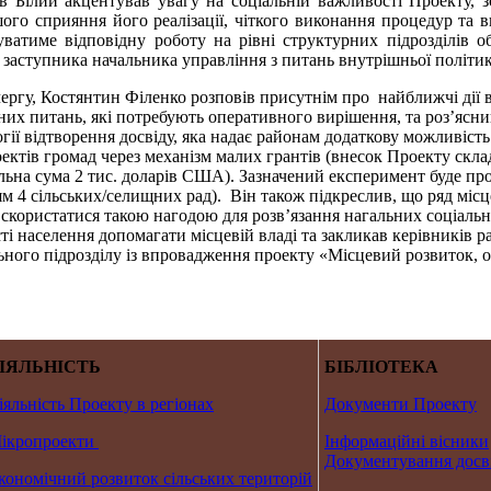
в Білий акцентував увагу на соціальній важливості Проекту, з
ого сприяння його реалізації, чіткого виконання процедур та в
ватиме відповідну роботу на рівні структурних підрозділів об
 заступника начальника управління з питань внутрішньої політики
ергу, Костянтин Філенко розповів присутнім про найближчі дії в
их питань, які потребують оперативного вирішення, та роз’яснив
гії відтворення досвіду, яка надає районам додаткову можливість
ектів громад через механізм малих грантів (внесок Проекту скл
ьна сума 2 тис. доларів США). Зазначений експеримент буде про
м 4 сільських/селищних рад). Він також підкреслив, що ряд міс
скористатися такою нагодою для розв’язання нагальних соціальн
ті населення допомагати місцевій владі та закликав керівників р
ьного підрозділу із впровадження проекту «Місцевий розвиток, 
ІЯЛЬНІСТЬ
БІБЛІОТЕКА
іяльність Проекту в регіонах
Документи Проекту
ікропроекти
Інформаційні вісники
Документування досв
кономічний розвиток сільських територій