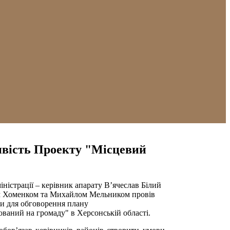
ивість Проекту "Місцевий
ністрації – керівник апарату В’ячеслав Білий
ієм Хоменком та Михайлом Мельником провів
ми для обговорення плану
аний на громаду" в Херсонській області.