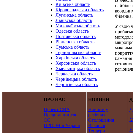
В’ячесла
Київська область
найбільш
Кіровоградська область
координу
Луганська область
Філенка,
Львівська область
Миколаївська область
У свою ч
Одеська область
проблемн
Полтавська область
методоло
Рівненська область
мікропро
Сумська область
максимал
Тернопільська область
покриття
Харківська область
бажання 
Херсонська область
готовнос
Хмельницька область
регіонал
Черкаська область
Чернівецька область
Чернігівська область
ПРО НАС
НОВИНИ
Д
Проект CBA
Новини у
Д
Представництво
регіонах
М
ЄС
Оголошення
ПРООН в Україні
Вакансії
Е
Тендери