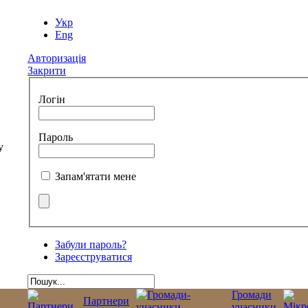
Укр
Eng
Авторизація
Закрити
Логін
Пароль
Запам'ятати мене
Забули пароль?
Зареєструватися
Громади
Партнери
учасники