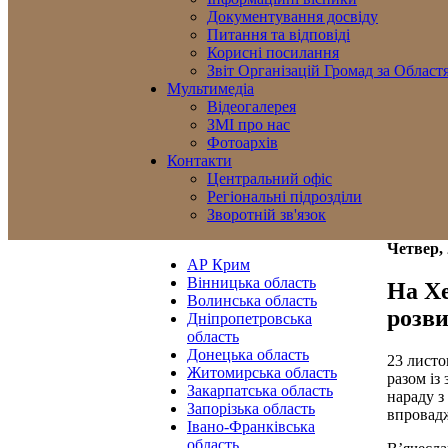
Документування досвіду
Питання та відповіді
Корисні посилання
Звіт Організацій Громад за Област
Мультимедіа
Відеогалерея
ЗМІ про нас
Фотоархів
Контакти
Центральний офіс
Регіональні підрозділи
Зворотній зв'язок
Четвер, 
АР Крим
Вінницька область
На Х
Волинська область
розви
Дніпропетровська
область
Донецька область
23 листо
Житомирська область
разом із
Закарпатська область
нараду з
Запорізька область
впровадж
Івано-Франківська
область