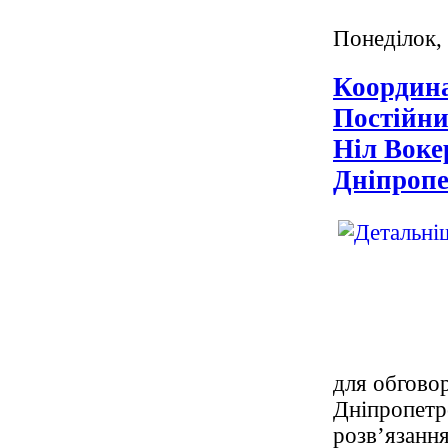
Понеділок,
Координа
Постійн
Ніл Воке
Дніпроп
для обгово
Дніпропетро
розв’язання