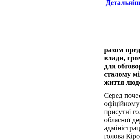
разом пред
влади, гро
для обгово
сталому м
життя люде
Серед поче
офіційному 
присутні го
обласної д
адміністрац
голова Кіро