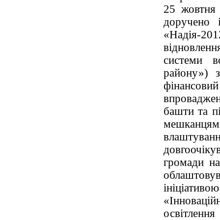
25 жовтня 
доручено і
«Надія-20
відновленн
системи в
району») з
фінансовий
впроваджен
башти та п
мешканцям
влаштув
довгоочікув
громади на
облаштовув
ініціати
«Інноваці
освітлен