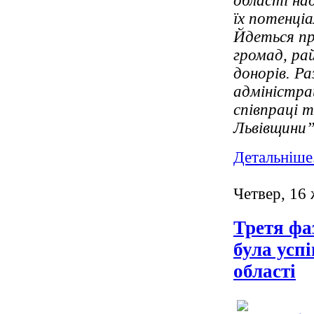
області над
їх потенці
Йдеться про
громад, ра
донорів. Р
адміністра
співпраці 
Львівщини
Детальніше.
Четвер, 16
Третя фа
була усп
області