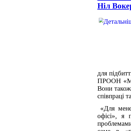
Ніл Воке
для підбитт
ПРООН «Міс
Вони також
співпраці т
«Для мене
офісі», я 
проблемами