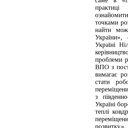
саме в «п
практи
ознайом
точками ро
найти мож
України»,
Україні Ні
керівницт
проблеми р
ВПО з пост
вимагає ро
стати роб
переміщени
з південн
Україні бо
теплі ковд
переміщен
розвитку».