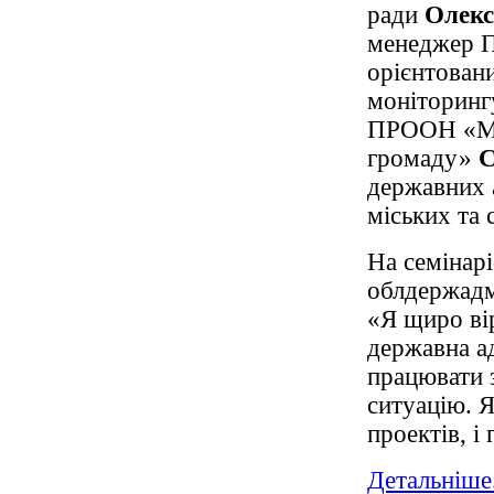
ради
Олекс
менеджер 
орієнтован
моніторингу
ПРООН «Міс
громаду»
С
державних а
міських та 
На семінарі
облдержадм
«Я щиро ві
державна ад
працювати 
ситуацію. Я
проектів, і
Детальніше.