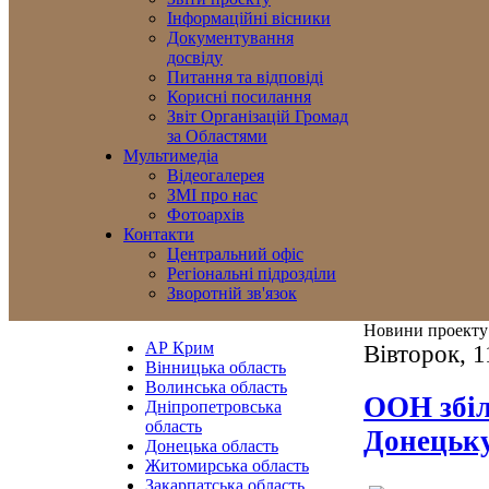
Інформаційні вісники
Документування
досвіду
Питання та відповіді
Корисні посилання
Звіт Організацій Громад
за Областями
Мультимедіа
Відеогалерея
ЗМІ про нас
Фотоархів
Контакти
Центральний офіс
Регіональні підрозділи
Зворотній зв'язок
Новини проекту
АР Крим
Вівторок, 1
Вінницька область
Волинська область
ООН збіл
Дніпропетровська
область
Донецьку
Донецька область
Житомирська область
Закарпатська область