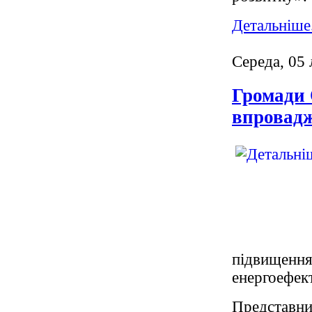
Детальніше.
Середа, 05
Громади 
впровадж
підвище
енергоефект
Представн