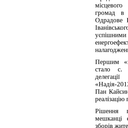
місцевого
громад в 
Одрадове Р
Іванівсько
успішними
енергоефек
налагодженн
Першим «п
стало с. 
делегаці
«Надія-20
Пан Кайсин
реалізацію 
Рішення п
мешканці 
зборів жите