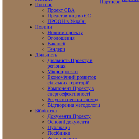
Про нас
Проект CBA
Представництво ЄС
ПРООН в Україні
Новини
Новини проекту
Оголошення
Вакансії
Тендери
Діяльність
Діяльність Проекту в
регіонах
Мікропроекти
Економічний розвиток
сільських територій
Компонент Проекту з
енергоефективності
Ресурсні центри громад
Відтворення методології
Бібліотека
Документи Проекту
Основні документи
Публікації
Посібники
Звіти проекту