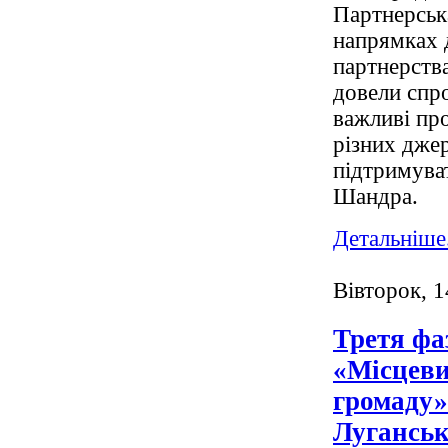
Партнерська
напрямках д
партнерств
довели спр
важливі пр
різних джер
підтримуват
Шандра.
Детальніше.
Вівторок, 
Третя фа
«Місцеви
громаду»
Луганськ