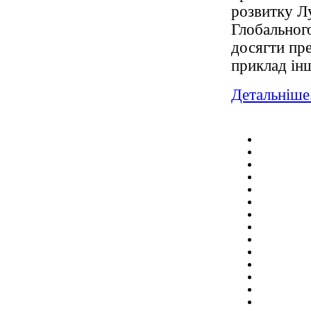
розвитку Л
Глобальног
досягти пре
приклад ін
Детальніше.