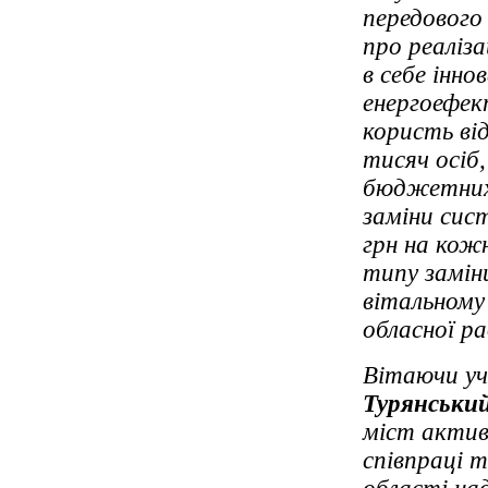
передового 
про реаліза
в себе інно
енергоефек
користь ві
тисяч осіб,
бюджетних 
заміни сист
грн на кожн
типу замін
вітальному 
обласної р
Вітаючи уч
Турянськи
міст актив
співпраці 