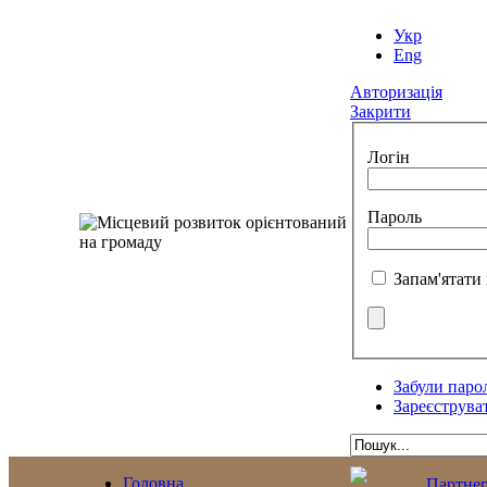
Укр
Eng
Авторизація
Закрити
Логін
Пароль
Запам'ятати
Забули паро
Зареєструва
Головна
Партне