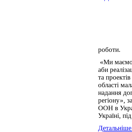
роботи.
«Ми маємо 
аби реаліза
та проекті
області мал
надання до
регіону», з
ООН в Укра
Україні, пі
Детальніше.