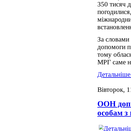
350 тисяч 
погодилися
міжнародних
встановленн
За словами 
допомоги по
тому обласн
МРГ саме на
Детальніше.
Вівторок, 1
ООН доп
особам з