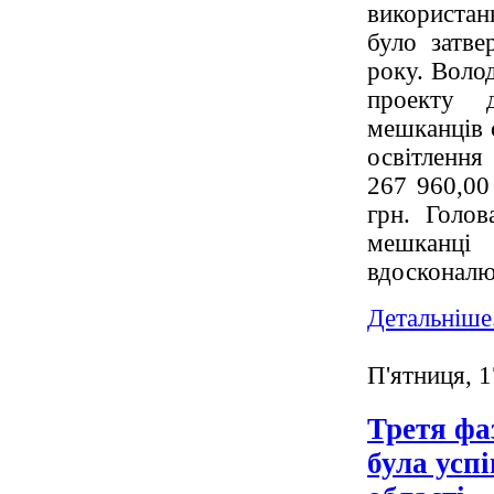
використан
було затв
року. Воло
проекту д
мешканців с
освітлення
267 960,00
грн. Голо
мешканці
вдосконалюв
Детальніше.
П'ятниця, 
Третя фа
була усп