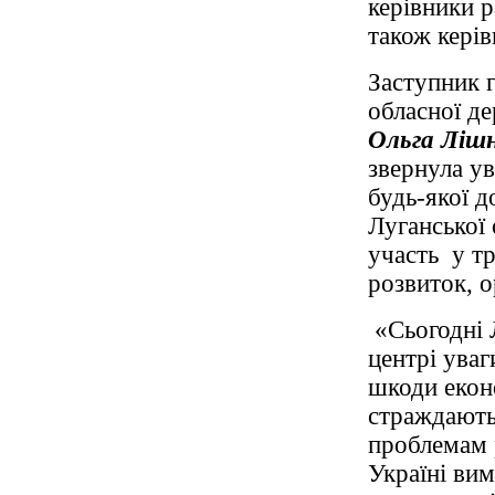
керівники р
також керів
Заступник 
обласної де
Ольга Ліш
звернула ув
будь-якої д
Луганської 
участь у т
розвиток, о
«Сьогодні Л
центрі уваг
шкоди еконо
страждають
проблемам 
Україні вим