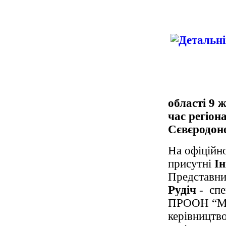
області 9 
час регіона
Сєвєродон
На офіційн
присутні
Ін
Представни
Рудіч
- спе
ПРООН “Міс
керівництво