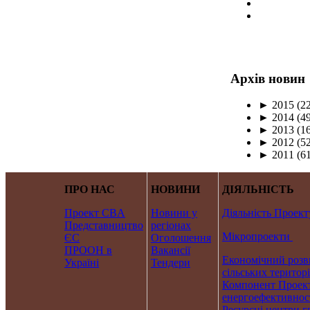
Архів новин
►
2015
(22
►
2014
(49
►
2013
(16
►
2012
(52
►
2011
(61
ПРО НАС
НОВИНИ
ДІЯЛЬНІСТЬ
Проект CBA
Новини у
Діяльність Проект
Представництво
регіонах
Мікропроекти
ЄС
Оголошення
ПРООН в
Вакансії
Економічний розв
Україні
Тендери
сільських територ
Компонент Проект
енергоефективнос
Ресурсні центри г