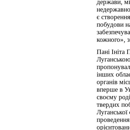
держави, мі
недержавно
є створення
побудови на
забезпечув
кожного», з
Пані Ініта 
Луганською
пропонувал
інших обла
органів міс
вперше в Ук
своєму роді
твердих по
Луганської 
проведення
орієнтован