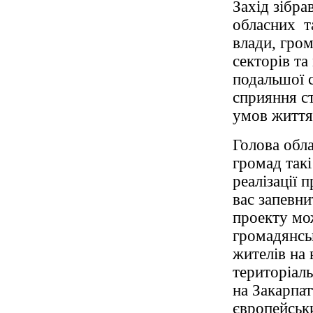
Захід зібра
обласних т
влади, гром
секторів та
подальшої 
сприяння с
умов життя 
Голова обла
громад такі
реалізації 
вас запевнит
проекту мо
громадянськ
жителів на
територіал
на Закарпа
європейськи