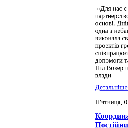
«Для нас є
партнерств
основі. Дні
одна з неба
виконала с
проектів гр
співпрацює
допомоги та
Ніл Вокер п
влади.
Детальніше.
П'ятниця, 
Координа
Постійн