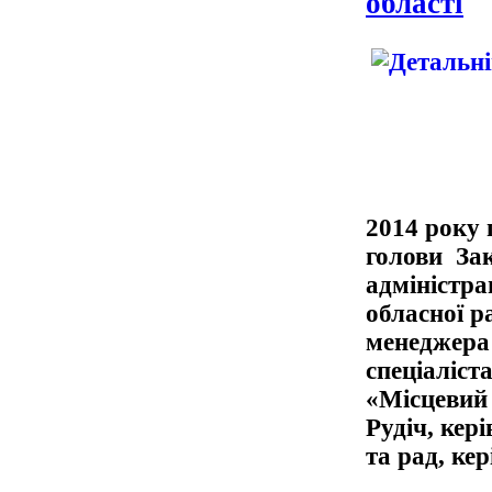
області
2014 року 
голови Зак
адміністра
обласної р
менеджера
спеціаліс
«Місцевий 
Рудіч, кер
та рад, ке