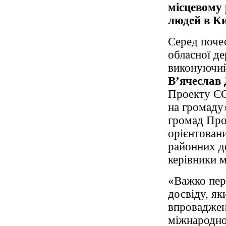
місцевому
людей в Ки
Серед почес
обласної де
виконуючий
В’ячеслав
Проекту ЄС
на громад
громад Пр
орієнтован
районних де
керівники м
«Важко пер
досвіду, я
впроваджен
міжнародно