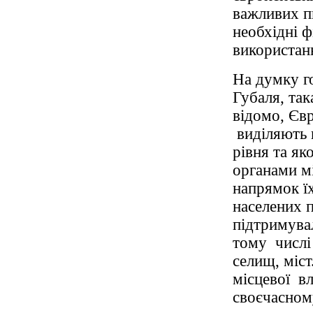
важливих п
необхідні ф
використан
На думку го
Губаля, так
відомо, Єв
виділяють 
рівня та як
органами мі
напрямок ї
населених п
підтримувал
тому числі 
селищ, міс
місцевої в
своєчасном