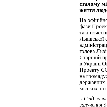
сталому м
життя люде
На офіційно
фази Проек
такі почесні
Львівської 
адміністрац
голова Льві
Старший п
в Україні
О
Проекту ЄС
на громад
державних а
міських та 
«Слід зазн
залучення 