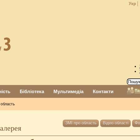
Укр
Па
ність
Бібліотека
Мультимедіа
Контакти
область
ЗМІ про область
Відео області
Фо
алерея