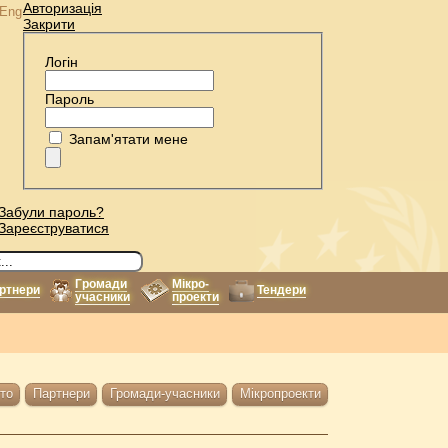
Авторизація
Eng
Закрити
Логін
Пароль
Запам'ятати мене
Забули пароль?
Зареєструватися
Громади
Мікро-
ртнери
Тендери
учасники
проекти
то
Партнери
Громади-учасники
Мікропроекти