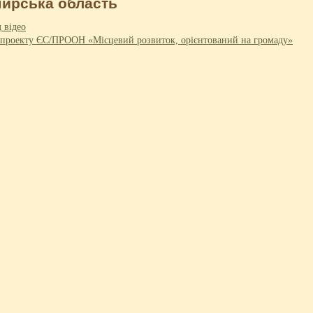
ирська область
 проекту ЄС/ПРООН «Місцевий розвиток, орієнтований на громаду»