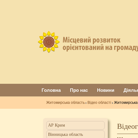
Головна
Про нас
Новини
Діяль
Житомирська область
Відео області
Житомирська 
Відеог
АР Крим
Вінницька область