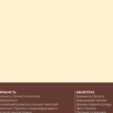
ІЯЛЬНІСТЬ
БІБЛІОТЕКА
іяльність Проекту в регіонах
Документи Проекту
ікропроекти
Інформаційні вісники
кономічний розвиток сільських територій
Документування досвіду
омпонент Проекту з енергоефективності
Звіти Проекту
есурсні центри громад
Питання та відповіді