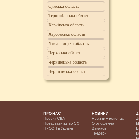
Сумська область
Тернопільська область
Харківська область
Херсонська область
Хмельницька область
Черкаська область
Чернівецька область
Чернігівська область
ПРО НАС
НОВИНИ
Д
Проект CBA
Новини у регіонах
Д
Представництво ЄС
Оголошення
М
ПРООН в Україні
Вакансії
Е
Тендери
К
Р