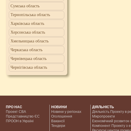
Сумська область
Тернопільська область
Харківська область
Херсонська область
Хмельницька область
Черкаська область
Чернівецька область
Чернігівська область
ПРО НАС
НОВИНИ
ДІЯЛЬНІСТЬ
Проект CBA
Новини у регіонах
Діяльність Проекту в р
Представництво ЄС
Оголошення
Мікропроекти
ПРООН в Україні
Вакансії
Економічний розвиток с
Тендери
Компонент Проекту з 
Ресурсні центри грома