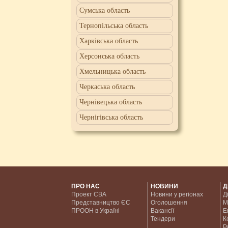
Сумська область
Тернопільська область
Харківська область
Херсонська область
Хмельницька область
Черкаська область
Чернівецька область
Чернігівська область
ПРО НАС
НОВИНИ
Д
Проект CBA
Новини у регіонах
Д
Представництво ЄС
Оголошення
М
ПРООН в Україні
Вакансії
Е
Тендери
К
Р