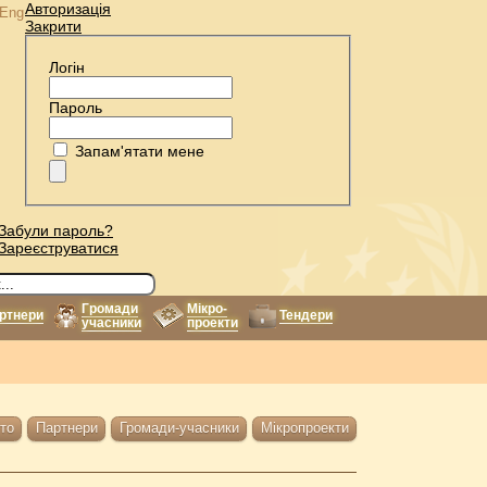
Авторизація
Eng
Закрити
Логін
Пароль
Запам'ятати мене
Забули пароль?
Зареєструватися
Громади
Мікро-
ртнери
Тендери
учасники
проекти
то
Партнери
Громади-учасники
Мікропроекти