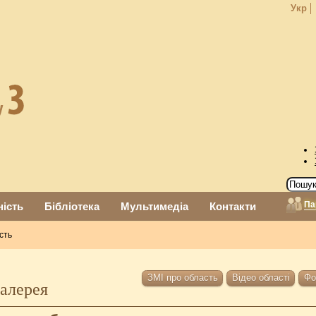
Укр
Па
ність
Бібліотека
Мультимедіа
Контакти
сть
ЗМІ про область
Відео області
Фо
алерея