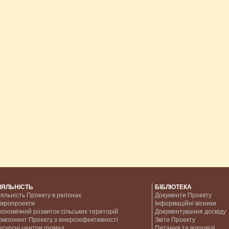
ІЯЛЬНІСТЬ
БІБЛІОТЕКА
іяльність Проекту в регіонах
Документи Проекту
ікропроекти
Інформаційні вісники
кономічний розвиток сільських територій
Документування досвіду
омпонент Проекту з енергоефективності
Звіти Проекту
есурсні центри громад
Питання та відповіді