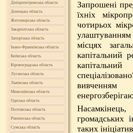
Запрошені пре
Дніпропетровська область
Донецька область
їхніх мікропр
Житомирська область
чотирьох мікр
Закарпатська область
улаштуванням 
Запорізька область
місцях зага
Івано-Франківська область
капітальний р
Київська область
капітальний
Кіровоградська область
спеціалізова
Луганська область
вивченням 
Львівська область
Миколаївська область
енергозберігаю
Одеська область
Насамкінець
Полтавська область
громадських і
Рівненська область
таких ініціати
Сумська область