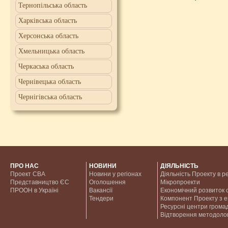
Тернопільська область
Харківська область
Херсонська область
Хмельницька область
Черкаська область
Чернівецька область
Чернігівська область
ПРО НАС
НОВИНИ
ДІЯЛЬНІСТЬ
Проект CBA
Новини у регіонах
Діяльність Проекту в р
Представництво ЄС
Оголошення
Мікропроекти
ПРООН в Україні
Вакансії
Економічний розвиток с
Тендери
Компонент Проекту з 
Ресурсні центри грома
Відтворення методолог