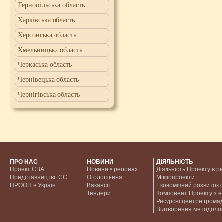
Тернопільська область
Харківська область
Херсонська область
Хмельницька область
Черкаська область
Чернівецька область
Чернігівська область
ПРО НАС
НОВИНИ
ДІЯЛЬНІСТЬ
Проект CBA
Новини у регіонах
Діяльність Проекту в р
Представництво ЄС
Оголошення
Мікропроекти
ПРООН в Україні
Вакансії
Економічний розвиток с
Тендери
Компонент Проекту з 
Ресурсні центри грома
Відтворення методолог