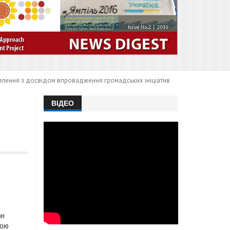
омлення з досвідом впровадження громадських ініціатив
ВІДЕО
ан
вою