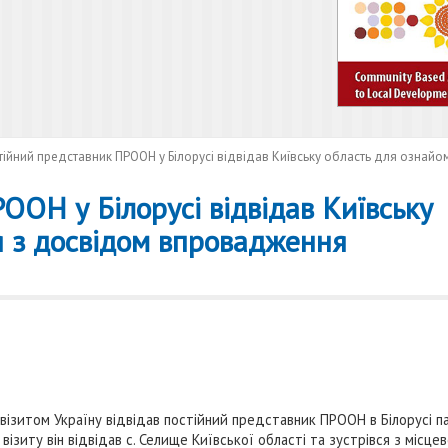
тійний представник ПРООН у Білорусі відвідав Київську область для ознай
ООН у Білорусі відвідав Київську
я з досвідом впровадження
 візитом Україну відвідав постійний представник ПРООН в Білорусі п
 візиту він відвідав с. Селище Київської області та зустрівся з місце