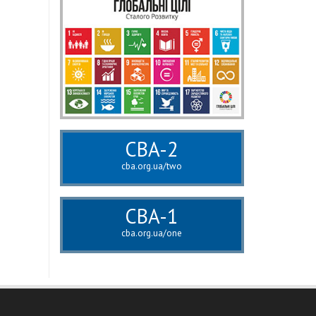
CBA-2
cba.org.ua/two
CBA-1
cba.org.ua/one