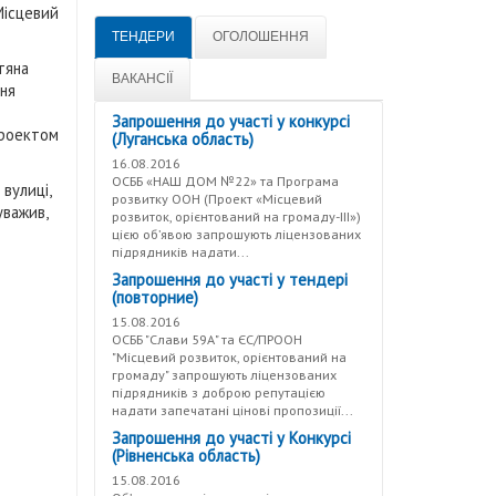
Місцевий
ТЕНДЕРИ
ОГОЛОШЕННЯ
тяна
ВАКАНСІЇ
ння
Запрошення до участі у конкурсі
проектом
(Луганська область)
16.08.2016
ОСББ «НАШ ДОМ №22» та Програма
вулиці,
розвитку ООН (Проект «Місцевий
уважив,
розвиток, орієнтований на громаду-ІІІ»)
цією об’явою запрошують ліцензованих
підрядників надати...
Запрошення до участі у тендері
(повторние)
15.08.2016
ОСББ "Слави 59А" та ЄС/ПРООН
"Місцевий розвиток, орієнтований на
громаду" запрошують ліцензованих
підрядників з доброю репутацією
надати запечатані цінові пропозиції...
Запрошення до участі у Конкурсі
(Рівненська область)
15.08.2016