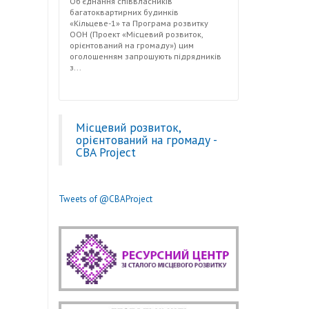
Об’єднання співвласників
багатоквартирних будинків
«Кільцеве-1» та Програма розвитку
ООН (Проект «Місцевий розвиток,
орієнтований на громаду») цим
оголошенням запрошують підрядників
з...
Місцевий розвиток,
орієнтований на громаду -
CBA Project
Tweets of @CBAProject