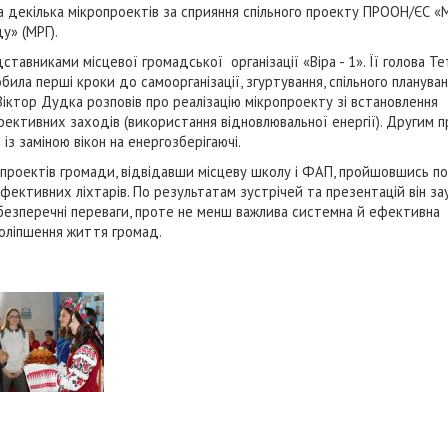
а декілька мікропроектів за сприяння спільного проекту ПРООН/ЄС «
у» (МРГ).
ставниками місцевої громадської організації «Віра - 1». Її голова Те
обила перші кроки до самоорганізації, згуртування, спільного планува
Віктор Дудка розповів про реалізацію мікропроекту зі встановлення
ефективних заходів (використання відновлювальної енергії). Другим 
із заміною вікон на енергозберігаючі.
 проектів громади, відвідавши місцеву школу і ФАП, пройшовшись по 
ективних ліхтарів. По результатам зустрічей та презентацій він за
безперечні переваги, проте не менш важлива системна й ефективна
оліпшення життя громад.