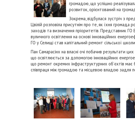
громадою, що успішно реалізувал
розвиток, орієнтований на громад
Зокрема, відбулася зустріч з пред
Цвілій розповіла присутнім про те, як їхня громада р
заходів та визначення пріоритетів. Представник ГО 
вуличного освітлення на основі інноваційних енерго
ГО у Селищі став капітальний ремонт сільської школи 
Пан Самарасінх на власні очі побачив результати цих
що освітлюється за допомогою інноваційних енергоеф
що ремонт окремих інфраструктурних об’єктів має 
співпраця між громадою та місцевою владою задля п