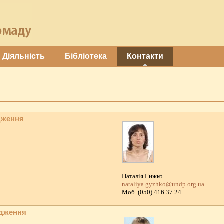
Діяльність
Бібліотека
Контакти
дження
Наталія Гижко
nataliya.gyzhko@undp.org.ua
Moб. (050) 416 37 24
адження