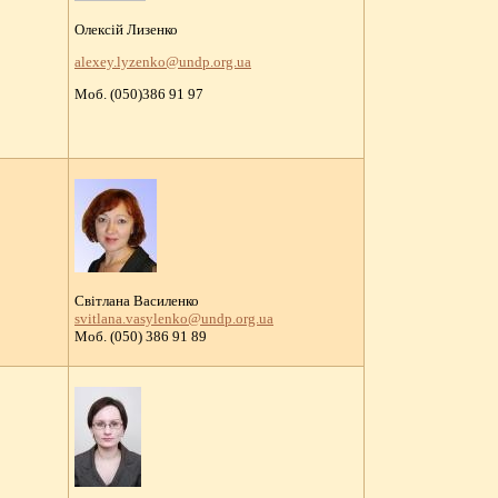
Олексій Лизенко
alexey.lyzenko@undp.org.ua
Моб. (050)386 91 97
Світлана Василенко
svitlana.vasylenko@undp.org.ua
Моб. (050) 386 91 89