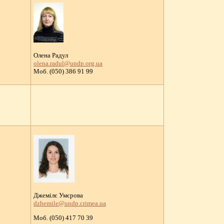
Олена Радул
olena.radul@undp.org.ua
Моб. (050) 386 91 99
Джемілє Умєрова
dzhemile@undp.crimea.ua
Моб. (050) 417 70 39