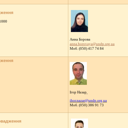
дження
91000
Анна Борова
anna.borovaya@undp.org.ua
Моб. (050) 417 74 84
дження
Ігор Назар
ihor.nazar@undp.org.ua
Моб. (050) 386 91 73
овадження