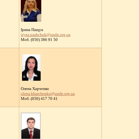
Ірина Пащук
iryna.pashchuk@undp.org.ua
Моб. (050) 386 91 50
Олена Харченко
olena.kharchenko@undp.org.ua
Moб. (050) 417 70 41