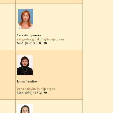
Євгенія Гулакова
yevgeniya.gulakova@undp.org.ua
Моб. (050) 386 92 30
Ірина Галайко
iryna.halayko@undp.org.ua
Моб. (050) 416 31 29