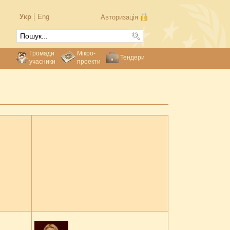
Укр
Eng
Авторизація
Громади
Мікро-
Тендери
учасники
проекти