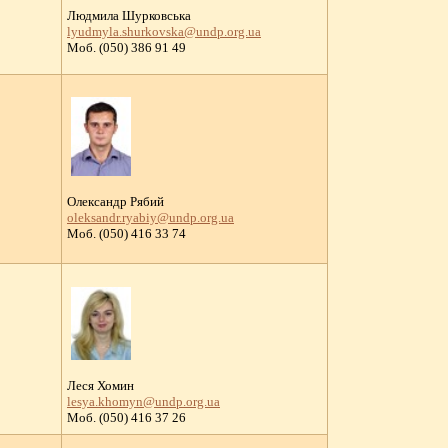
Людмила Шурковська
lyudmyla.shurkovska@undp.org.ua
Моб. (050) 386 91 49
Олександр Рябий
oleksandr.ryabiy@undp.org.ua
Moб. (050) 416 33 74
Леся Хомин
lesya.khomyn@undp.org.ua
Moб. (050) 416 37 26