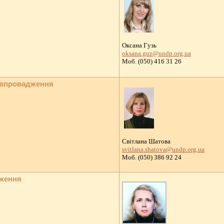
Оксана Гузь
oksana.guz@undp.org.ua
Moб. (050) 416 31 26
 впровадження
Світлана Шатова
svitlana.shatova@undp.org.ua
Моб. (050) 386 92 24
дження