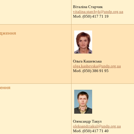
Віталіна Старчик
vitalina.starchyk@undp.org.ua
Моб. (050) 417 71 19
адження
Ольга Кашевська
olga.kashevska@undp.org.ua
Моб. (050) 386 91 95
ження
Олександр Такул
oleksandr.takul@undp.org.ua
Моб. (050) 417 71 40