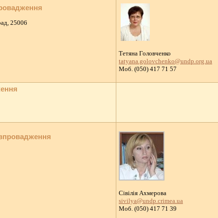
провадження
рад, 25006
Тетяна Головченко
tatyana.golovchenko@undp.org.ua
Моб. (050) 417 71 57
ження
 впровадження
Сівілія Ахмерова
sivilya@undp.crimea.ua
Moб. (050) 417 71 39