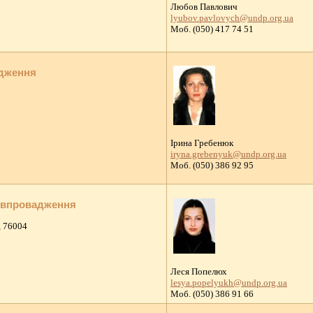
Любов Павлович
lyubov.pavlovych@undp.org.ua
Moб. (050) 417 74 51
адження
Ірина Гребенюк
iryna.grebenyuk@undp.org.ua
Моб. (050) 386 92 95
л впровадження
, 76004
Леся Попелюх
lesya.popelyukh@undp.org.ua
Моб. (050) 386 91 66