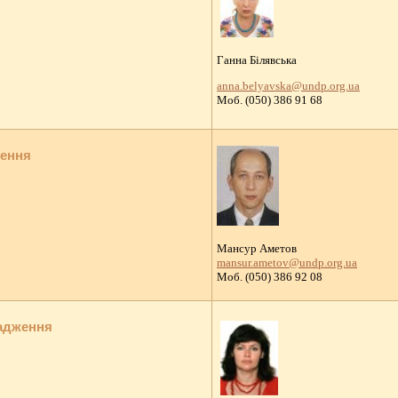
Ганна Білявська
anna.belyavska@undp.org.ua
Моб. (050) 386 91 68
ження
Мансур Аметов
mansur.ametov@undp.org.ua
Моб. (050) 386 92 08
вадження