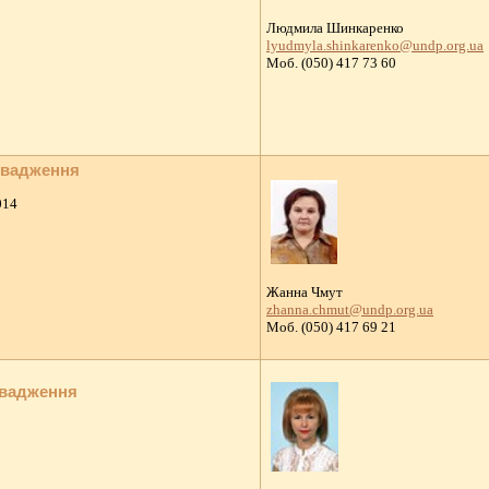
Людмила Шинкаренко
lyudmyla.shinkarenko@undp.org.ua
Моб. (050) 417 73 60
овадження
014
Жанна Чмут
zhanna.chmut@undp.org.ua
Моб. (050) 417 69 21
овадження