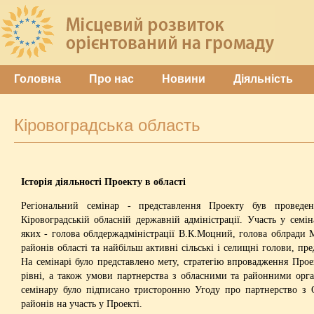
Головна
Про нас
Новини
Діяльність
Кіровоградська область
Історія діяльності Проекту в області
Регіональний семінар - представлення Проекту був провед
Кіровоградській обласній державній адміністрації. Участь у семін
яких - голова облдержадміністрації В.К.Моцний, голова облради 
районів області та найбільш активні сільські і селищні голови, пр
На семінарі було представлено мету, стратегію впровадження Про
рівні, а також умови партнерства з обласними та районними орг
семінару було підписано тристоронню Угоду про партнерство з
районів на участь у Проекті.