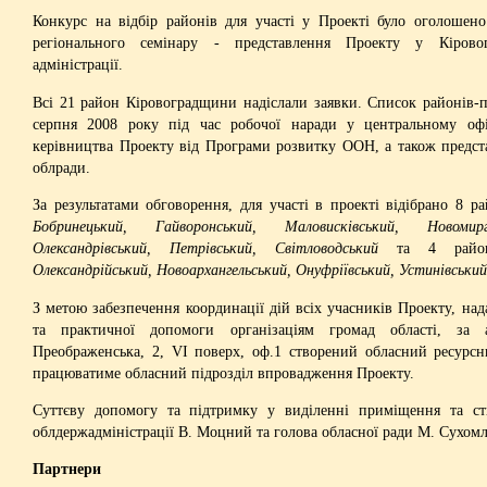
Конкурс на відбір районів для участі у Проекті було оголошено
регіонального семінару - представлення Проекту у Кіровог
адміністрації.
Всі 21 район Кіровоградщини надіслали заявки. Список районів-
серпня 2008 року під час робочої наради у центральному офі
керівництва Проекту від Програми розвитку ООН, а також предста
облради.
За результатами обговорення, для участі в проекті відібрано 8 р
Бобринецький, Гайворонський, Маловисківський, Новомирг
Олександрівський, Петрівський, Світловодський
та 4 райони
Олександрійський, Новоархангельський, Онуфріївський, Устинівський
З метою забезпечення координації дій всіх учасників Проекту, над
та практичної допомоги організаціям громад області, за 
Преображенська, 2, VI поверх, оф.1 створений обласний ресурсн
працюватиме обласний підрозділ впровадження Проекту.
Суттєву допомогу та підтримку у виділенні приміщення та ст
облдержадміністрації В. Моцний та голова обласної ради М. Сухом
Партнери