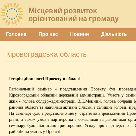
Головна
Про нас
Новини
Діяльність
Кіровоградська область
Історія діяльності Проекту в області
Регіональний семінар - представлення Проекту був провед
Кіровоградській обласній державній адміністрації. Участь у семін
яких - голова облдержадміністрації В.К.Моцний, голова облради 
районів області та найбільш активні сільські і селищні голови, пр
На семінарі було представлено мету, стратегію впровадження Про
рівні, а також умови партнерства з обласними та районними орг
семінару було підписано тристоронню Угоду про партнерство з
районів на участь у Проекті.