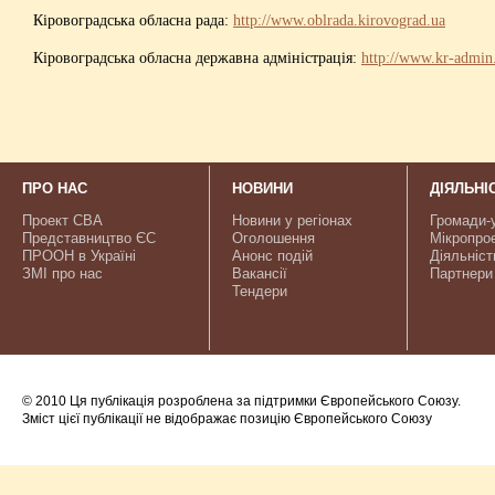
Кіровоградська обласна рада:
http://www.oblrada.kirovograd.ua
Кіровоградська обласна державна адміністрація:
http://www.kr-admin
ПРО НАС
НОВИНИ
ДІЯЛЬНІ
Проект CBA
Новини у регіонах
Громади-
Представництво ЄС
Оголошення
Мікропро
ПРООН в Україні
Анонс подій
Діяльніст
ЗМІ про нас
Вакансії
Партнери
Тендери
© 2010 Ця публікація розроблена за підтримки Європейського Союзу.
Зміст цієї публікації не відображає позицію Європейського Союзу