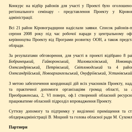
Конкурс на відбір районів для участі у Проекті було оголошено
регіонального семінару - представлення Проекту у Кіровог
адміністрації.
Всі 21 район Кіровоградщини надіслали заявки. Список районів-
серпня 2008 року під час робочої наради у центральному офі
керівництва Проекту від Програми розвитку ООН, а також предста
облради.
За результатами обговорення, для участі в проекті відібрано 8 р
Бобринецький, Гайворонський, Маловисківський, Новомирг
Олександрівський, Петрівський, Світловодський
та 4 райони
Олександрійський, Новоархангельський, Онуфріївський, Устинівський
З метою забезпечення координації дій всіх учасників Проекту, над
та практичної допомоги організаціям громад області, за 
Преображенська, 2, VI поверх, оф.1 створений обласний ресурсн
працюватиме обласний підрозділ впровадження Проекту.
Суттєву допомогу та підтримку у виділенні приміщення та ст
облдержадміністрації В. Моцний та голова обласної ради М. Сухом
Партнери