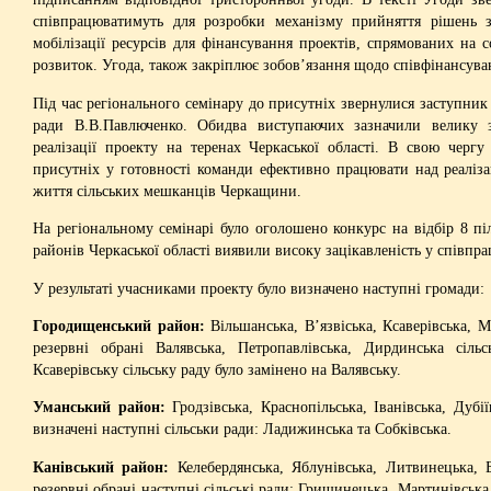
співпрацюватимуть для розробки механізму прийняття рішень з
мобілізації ресурсів для фінансування проектів, спрямованих на с
розвиток. Угода, також закріплює зобов’язання щодо співфінансува
Під час регіонального семінару до присутніх звернулися заступни
ради В.В.Павлюченко. Обидва виступаючих зазначили велику з
реалізації проекту на теренах Черкаської області. В свою черг
присутніх у готовності команди ефективно працювати над реаліза
життя сільських мешканців Черкащини.
На регіональному семінарі було оголошено конкурс на відбір 8 піл
районів Черкаської області виявили високу зацікавленість у співпра
У результаті учасниками проекту було визначено наступні громади:
Городищенський район:
Вільшанська, В’язвіська, Ксаверівська, М
резервні обрані Валявська, Петропавлівська, Дирдинська сіль
Ксаверівську сільську раду було замінено на Валявську.
Уманський район:
Гродзівська, Краснопільська, Іванівська, Дубі
визначені наступні сільськи ради: Ладижинська та Собківська.
Канівський район:
Келебердянська, Яблунівська, Литвинецька, 
резервні обрані наступні сільські ради: Грищинецька, Мартинівська 