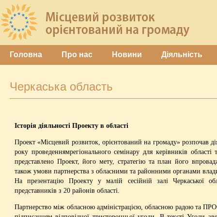
Головна
Про нас
Новини
Діяльність
Черкаська область
Історія діяльності Проекту в області
Проект «Місцевий розвиток, орієнтований на громаду» розпочав дія
року проведеннямрегіонального семінару для керівників області т
представлено Проект, його мету, стратегію та план його впрова
також умови партнерства з обласними та районними органами влад
На презентацію Проекту у малій сесійній залі Черкаської об
представників з 20 районів області.
Партнерство між обласною адміністрацією, обласною радою та ПРО
підписанням відповідної тристоронньої угоди. В тексті Угоди зве