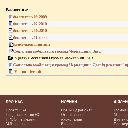
Вложения:
бюллетень 09.2009
бюллетень 02.2010
бюллетень 10.2010
бюллетень 11.2008
Консолідований звіт
Соціальна мобілізація громад Черкащини. Звіт.
Соціальна мобілізація громад Черкащини. Звіт.
Соціальна мобілізація громад Черкащини. Досвід реалізації
Успішні історії.
ПРО НАС
НОВИНИ
ДІЯЛЬН
Проект CBA
Новини у регіонах
Громади
Представництво ЄС
Оголошення
Мікропр
ПРООН в Україні
Анонс подій
Діяльніс
ЗМІ про нас
Вакансії
Партнер