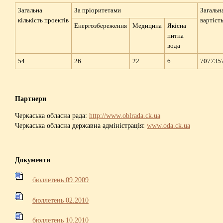
Загальна
За пріоритетами
Загальн
кількість проектів
вартіст
Енергозбереження
Mедицина
Якісна
питна
вода
54
26
22
6
707735
Партнери
Черкаська обласна рада:
http://www.oblrada.ck.ua
Черкаська обласна державна адміністрація:
www.oda.ck.ua
Документи
бюллетень 09.2009
бюллетень 02.2010
бюллетень 10.2010