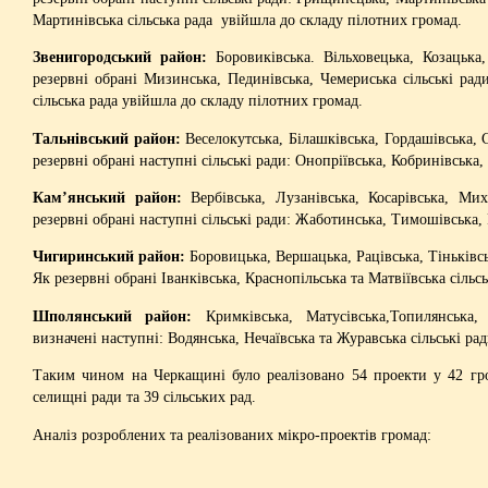
Мартинівська сільська рада увійшла до складу пілотних громад.
Звенигородський район:
Боровиківська. Вільховецька, Козацька
резервні обрані Мизинська, Пединівська, Чемериська сільські ради
сільська рада увійшла до складу пілотних громад.
Тальнівський район:
Веселокутська, Білашківська, Гордашівська, 
резервні обрані наступні сільські ради: Онопріївська, Кобринівська, 
Кам’янський район:
Вербівська, Лузанівська, Косарівська, Мих
резервні обрані наступні сільські ради: Жаботинська, Тимошівська, 
Чигиринський район:
Боровицька, Вершацька, Рацівська, Тіньківсь
Як резервні обрані Іванківська, Краснопільська та Матвіївська сільсь
Шполянський район:
Кримківська, Матусівська,Топилянська,
визначені наступні: Водянська, Нечаївська та Журавська сільські рад
Таким чином на Черкащині було реалізовано 54 проекти у 42 гро
селищні ради та 39 сільських рад.
Аналіз розроблених та реалізованих мікро-проектів громад: