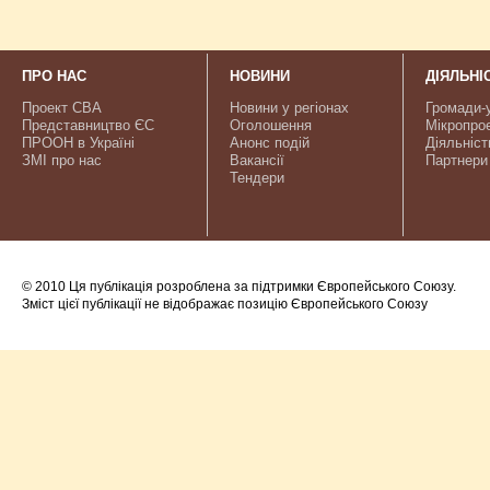
ПРО НАС
НОВИНИ
ДІЯЛЬНІ
Проект CBA
Новини у регіонах
Громади-
Представництво ЄС
Оголошення
Мікропро
ПРООН в Україні
Анонс подій
Діяльніст
ЗМІ про нас
Вакансії
Партнери
Тендери
© 2010 Ця публікація розроблена за підтримки Європейського Союзу.
Зміст цієї публікації не відображає позицію Європейського Союзу