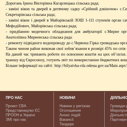
Дорогань Ірина Вікторівна Кагарлицька сільська рада;
- заміні вікон та дверей в дитячому садку «Срібний дзвіночок» с
Секретарівська сільська рада;
- заміні вікон і дверей в Майорівській ЗОШ 1-111 ступенів орган с
Мефодійович, Майорівська сільська рада;
- придбанню медичного обладнання для амбулаторії с.Мирне орг
Анатоліївна Мирненська сільська рада:
- ремонту підвідного водопроводу до с.Червона Гірка громадська орг
Таким чином район виконав свої зобов’язання в розмірі 45% по спів
На даний час тривають роботи по освоєнню коштів на цих об’єктах
траншу від Євросоюзу, готують звіт по використанню бюджетних кош
Більше інформації на сайті: http://bilyaivka-rda.odessa.gov.ua/Main.
ПРО НАС
НОВИНИ
ДІЯЛЬНІ
Проект CBA
Новини у регіонах
Громади-
Представництво ЄС
Оголошення
Мікропро
ПРООН в Україні
Анонс подій
Діяльніст
ЗМІ про нас
Вакансії
Партнери
Тендери