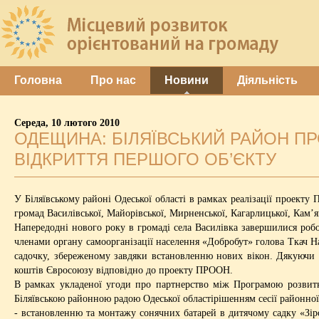
Головна
Про нас
Новини
Діяльність
Середа, 10 лютого 2010
ОДЕЩИНА: БІЛЯЇВСЬКИЙ РАЙОН ПР
ВІДКРИТТЯ ПЕРШОГО ОБ’ЄКТУ
У Біляївському районі Одеської області в рамках реалізації проект
громад Василівської, Майорівської, Мирненської, Кагарлицької, Кам’я
Напередодні нового року в громаді села Василівка завершилися робот
членами органу самоорганізації населення «Добробут» голова Ткач Нат
садочку, збереженому завдяки встановленню нових вікон. Дякуючи
коштів Євросоюзу відповідно до проекту ПРООН.
В рамках укладеної угоди про партнерство між Програмою розвитк
Біляївською районною радою Одеської областірішенням сесії районної
- встановленню та монтажу сонячних батарей в дитячому садку «Зіро