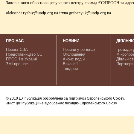
Запорізького обласного ресурсного центру громад ЄС/ПРООН за адре
oleksandr.ryabiy@undp.org.ua
iryna.grebenyuk@undp.org.ua
ПРО НАС
НОВИНИ
ДІЯЛЬНІ
Проект CBA
Новини у регіонах
Громади-
Представництво ЄС
Оголошення
Мікропро
ПРООН в Україні
Анонс подій
Діяльніст
ЗМІ про нас
Вакансії
Партнери
Тендери
© 2010 Ця публікація розроблена за підтримки Європейського Союзу.
Зміст цієї публікації не відображає позицію Європейського Союзу