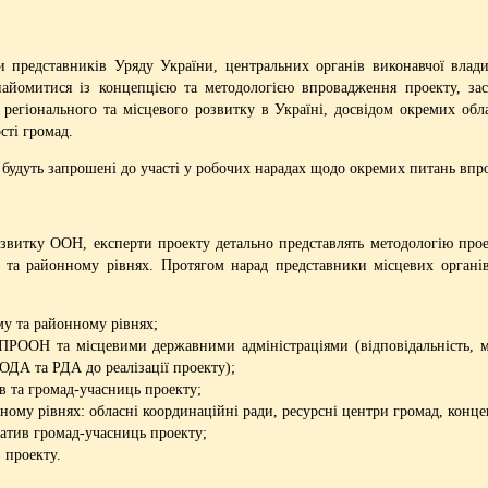
и представників Уряду України, центральних органів виконавчої влад
айомитися із концепцією та методологією впровадження проекту, зас
 регіонального та місцевого розвитку в Україні, досвідом окремих обла
сті громад.
 будуть запрошені до участі у робочих нарадах щодо окремих питань впр
звитку ООН, експерти проекту детально представлять методологію проек
 та районному рівнях. Протягом нарад представники місцевих органі
му та районному рівнях;
РООН та місцевими державними адміністраціями (відповідальність, ме
ОДА та РДА до реалізації проекту);
в та громад-учасниць проекту;
ному рівнях: обласні координаційні ради, ресурсні центри громад, конц
іатив громад-учасниць проекту;
 проекту.