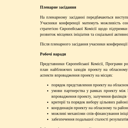
Пленарне засідання
На пленарному засіданні передбачаються виступ
Учасники конференції матимуть можливість озн
стратегією Європейської Комісії щодо підтримки
розвиток місцевих ініціатив та соціальної активно
Після пленарного засідання учасники конференції
Робочі наради
Представники Європейської Комісії, Програми ро
план найближчих заходів проекту на обласному
аспекти впровадження проекту на місцях:
порядок представлення проекту на обласно
умови партнерства у рамках проекту між П
впровадження проекту, залучення фахівців 
критерії та порядок вибору цільових районі
координація проекту на обласному та район
можливі механізми спів-фінансування ініц
забезпечення подальшої сталості результатів