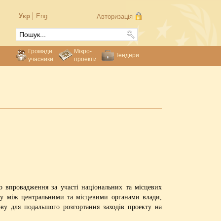
Укр
Eng
Авторизація
Громади
Мікро-
Тендери
учасники
проекти
о впровадження за участі національних та місцевих
кту між центральними та місцевими органами влади,
ву для подальшого розгортання заходів проекту на