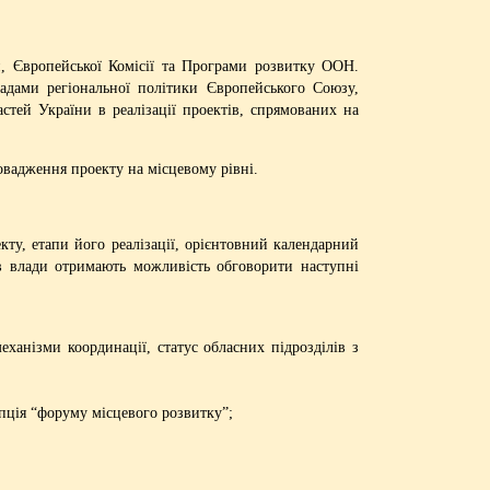
и, Європейської Комісії та Програми розвитку ООН.
адами регіональної політики Європейського Союзу,
стей України в реалізації проектів, спрямованих на
овадження проекту на місцевому рівні.
ту, етапи його реалізації, орієнтовний календарний
в влади отримають можливість обговорити наступні
ханізми координації, статус обласних підрозділів з
епція “форуму місцевого розвитку”;