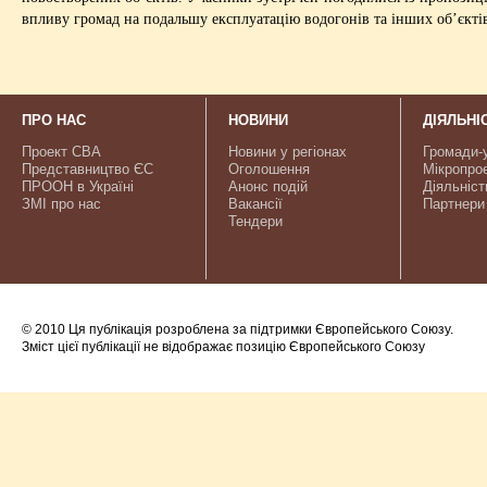
впливу громад на подальшу експлуатацію водогонів та інших об’єкті
ПРО НАС
НОВИНИ
ДІЯЛЬНІ
Проект CBA
Новини у регіонах
Громади-
Представництво ЄС
Оголошення
Мікропро
ПРООН в Україні
Анонс подій
Діяльніст
ЗМІ про нас
Вакансії
Партнери
Тендери
© 2010 Ця публікація розроблена за підтримки Європейського Союзу.
Зміст цієї публікації не відображає позицію Європейського Союзу