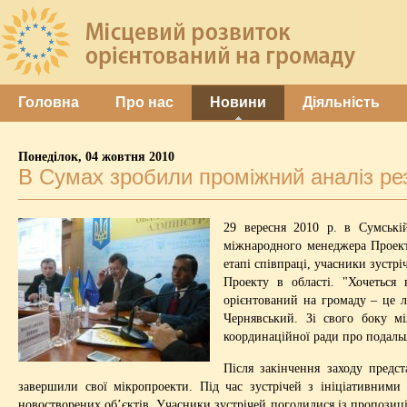
Головна
Про нас
Новини
Діяльність
Понеділок, 04 жовтня 2010
В Сумах зробили проміжний аналіз рез
29 вересня 2010 р. в Сумській
міжнародного менеджера Проект
етапі співпраці, учасники зустр
Проекту в області. "Хочеться 
орієнтований на громаду – це 
Чернявський. Зі свого боку 
координаційної ради про подальш
Після закінчення заходу предс
завершили свої мікропроекти. Під час зустрічей з ініціативним
новостворених об’єктів. Учасники зустрічей погодилися із пропозиц