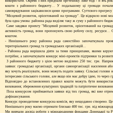
використати. Окремі з них придбали оргтехніку. Вже тоді - п`ять р
кошти з районного бюджету… У подальшому ці громади почали о
самоврядування зацікавилися цими програмами. Суттєвого прогресу
"Місцевий розвиток, орієнтований на громаду". Це відкрило нові мо
була одна умова: районна рада виділяє таку ж суму з районного бюджет
Саме завдяки проекту "Місцевий розвиток, орієнтований на громад
активність громад, вони пропонують свою робочу силу, ресурси… 
коштом.
- Нинішнього року районна рада самостійно започаткувала пров
територіальних громад та громадських організацій...
- Районна рада вирішила діяти за тими принципами, якими керуют
потрібне, а започаткувати конкурс міні-проектів підтримки та розвит
З районного бюджету з цією метою виділено 250 тис. грн. Наприкі
заявки: громадські організації, органи самоорганізації населення а
яку хочуть реалізувати, вони можуть подати заявку. Сільські голови 
інтересами сільського голови, але якщо він має добру ідею, то через г
Відповідно до встановлених правил кошти можуть бути використані
виховання; збереження культурних традицій та патріотичне виховання;
Поза конкурсом приймаються заявки від тих громад, які вже отрим
дофінансування.
Конкурс проводитиме конкурсна комісія, яку нещодавно створено. Це з
Нинішнього року маємо отримати близько 400 тис. грн. від міжнарод
Ми вивчали досвід роботи з міжнародними фондами Донецької та Рівн