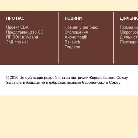
ПРО НАС
НОВИНИ
ДІЯЛЬНІ
Проект CBA
Новини у регіонах
Громади-
Представництво ЄС
Оголошення
Мікропро
ПРООН в Україні
Анонс подій
Діяльніст
ЗМІ про нас
Вакансії
Партнери
Тендери
© 2010 Ця публікація розроблена за підтримки Європейського Союзу.
Зміст цієї публікації не відображає позицію Європейського Союзу