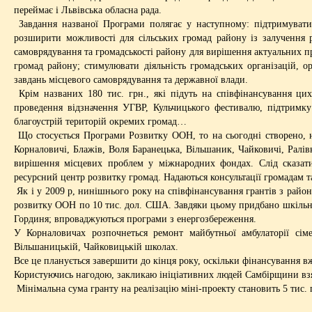
переймає і Львівська обласна рада.
Завдання названої Програми полягає у наступному: підтримувати 
розширити можливості для сільських громад району із залучення р
самоврядування та громадськості району для вирішення актуальних пр
громад району; стимулювати діяльність громадських організацій, о
завдань місцевого самоврядування та державної влади.
Крім названих 180 тис. грн., які підуть на співфінансування ци
проведення відзначення УГВР, Кульчицького фестивалю, підтримку
благоустрій територій окремих громад…
Що стосується Програми Розвитку ООН, то на сьогодні створено, на
Корналовичі, Блажів, Воля Баранецька, Вільшаник, Чайковичі, Ралів
вирішення місцевих проблем у міжнародних фондах. Слід сказат
ресурсний центр розвитку громад. Надаються консультації громадам т
Як і у 2009 р, нинішнього року на співфінансування грантів з район
розвитку ООН по 10 тис. дол. США. Завдяки цьому придбано шкільний
Гординя; впроваджуються програми з енергозбереження.
У Корналовичах розпочнеться ремонт майбутньої амбулаторії сіме
Вільшаницькій, Чайковицькій школах.
Все це планується завершити до кінця року, оскільки фінансування в
Користуючись нагодою, закликаю ініціативних людей Самбірщини взят
Мінімальна сума гранту на реалізацію міні-проекту становить 5 тис. г