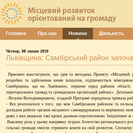
Головна
Про нас
Новини
Діяльність
Четвер, 08 липня 2010
Львівщина: Самбірський район започат
Приємно констатувати, що ідея та методика Проекту «Місцевий р
розробки та здійснення ними ініціатив, підтримується мімсцев
Самбірщина, що на Львівшині, першою серед районів області з
територіальних громад та громадських організацій району». Детальні
- Віталію Володимировичу, згаданій Програмі передувала тривала роб
- Все розпочалося з того, що між Самбірським районом та польськ
досвідом роботи органів місцевого самоврядування та вирішенні ним
деякі з них вважали такі кроки далекою перспективою. Ініціативні ж
Важливу роль у цьому напрямку зіграло Агентство регіонального ро
сільські громади змогли отримати кошти на свій розвиток. Спочатку 