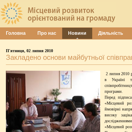
Головна
Про нас
Новини
Діяльність
П'ятниця, 02 липня 2010
Закладено основи майбутньої співпр
2 липня 2010
в Україні т
співпробітниц
програми.
Перед підписа
«Місцевий ро
ймовірні напр
високу зацік
дослідженнями
«Місцевий розв