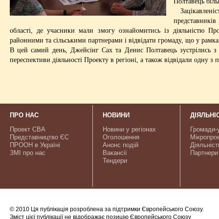
Полтавець біль
Зацікавленіс
представників 
області, де учасники мали змогу ознайомитись із діяльністю Пр
районними та сільськими партнерами і відвідати громаду, що у рамк
В цей самий день, Джейсінг Сах та Денис Полтавець зустрілись з
переспективи діяльності Проекту в регіоні, а також відвідали одну з
ПРО НАС
НОВИНИ
ДІЯЛЬНІ
Проект CBA
Новини у регіонах
Громади-
Представництво ЄС
Оголошення
Мікропро
ПРООН в Україні
Анонс подій
Діяльніст
ЗМІ про нас
Вакансії
Партнери
Тендери
© 2010 Ця публікація розроблена за підтримки Європейського Союзу.
Зміст цієї публікації не відображає позицію Європейського Союзу