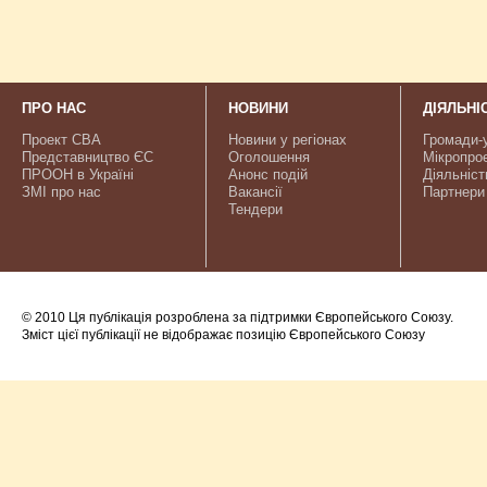
ПРО НАС
НОВИНИ
ДІЯЛЬНІ
Проект CBA
Новини у регіонах
Громади-
Представництво ЄС
Оголошення
Мікропро
ПРООН в Україні
Анонс подій
Діяльніст
ЗМІ про нас
Вакансії
Партнери
Тендери
© 2010 Ця публікація розроблена за підтримки Європейського Союзу.
Зміст цієї публікації не відображає позицію Європейського Союзу