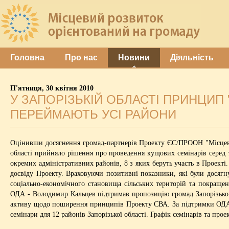
Головна
Про нас
Новини
Діяльність
П'ятниця, 30 квітня 2010
У ЗАПОРІЗЬКІЙ ОБЛАСТІ ПРИНЦИП
ПЕРЕЙМАЮТЬ УСІ РАЙОНИ
Оцінивши досягнення громад-партнерів Проекту ЄС/ПРООН "Місцевий
області прийняло рішення про проведення кущових семінарів серед ти
окремих адміністративних районів, 8 з яких беруть участь в Проект
досвіду Проекту. Враховуючи позитивні показники, які були досяг
соціально-економічного становища сільських територій та покращенн
ОДА - Володимир Кальцев підтримав пропозицію громад Запорізького
активу щодо поширення принципів Проекту СВА. За підтримки ОДА т
семінари для 12 районів Запорізької області. Графік семінарів та про