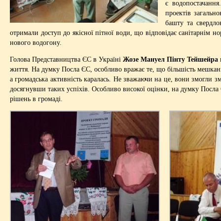
є водопостачання
проектів загально
башту та свердло
отримали доступ до якісної пітної води, що відповідає санітарнім н
нового водогону.
Голова Представництва ЄС в Україні
Жозе Мануел Пінту Тейшейра
життя. На думку Посла ЄС, особливо вражає те, що більшість мешкан
а громадська активність каралась. Не зважаючи на це, вони змогли зм
досягнувши таких успіхів. Особливо високої оцінки, на думку Посла 
рішень в громаді.