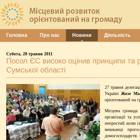
Головна
Про нас
Новини
Діяльність
Субота, 28 травня 2011
Посол ЄС високо оцінив принципи та 
Сумської області
27 травня делега
Україні
Жозе Ма
орієнтований на г
Місцева громада 
організації та у
непростий шлях і
мешканці прого
домогосподарств.