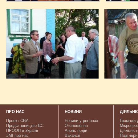
ПРО НАС
НОВИНИ
ДІЯЛЬНІ
Проект CBA
Новини у регіонах
Громади-
Представництво ЄС
Оголошення
Мікропро
ПРООН в Україні
Анонс подій
Діяльніст
ЗМІ про нас
Вакансії
Партнери