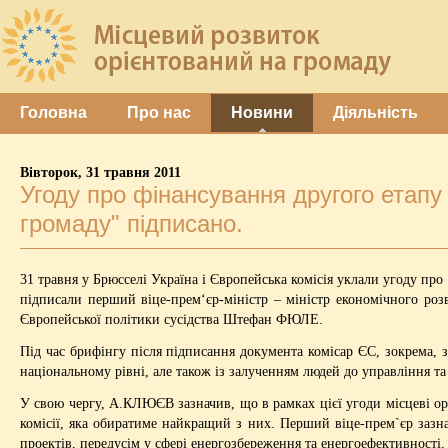
Головна
Про нас
Новини
Діяльність
Вівторок, 31 травня 2011
Угоду про фінансування другого етапу
громаду" підписано.
31 травня у Брюсселі Україна і Європейська комісія уклали угоду про
підписали перший віце-прем‘єр-міністр – міністр економічного ро
Європейської політики сусідства Штефан ФЮЛЕ.
Під час брифінгу після підписання документа комісар ЄС, зокрема,
національному рівні, але також із залученням людей до управління т
У свою чергу, А.КЛЮЄВ зазначив, що в рамках цієї угоди місцеві ор
комісії, яка обиратиме найкращий з них. Перший віце-прем`єр зазнач
проектів, передусім у сфері енергозбереження та енергоефективності,