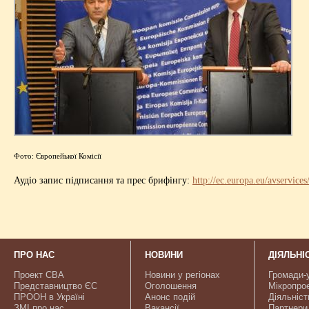
Фото: Європейької Комісії
Аудіо запис підписання та прес брифінгу:
http://ec.europa.eu/avservic
ПРО НАС
НОВИНИ
ДІЯЛЬНІ
Проект CBA
Новини у регіонах
Громади-
Представництво ЄС
Оголошення
Мікропро
ПРООН в Україні
Анонс подій
Діяльніст
ЗМІ про нас
Вакансії
Партнери