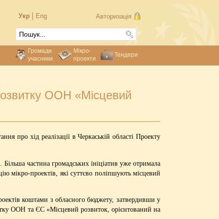
Укр
Eng
Авторизація
Громади
Мікро-
Тендери
учасники
проекти
розвитку ООН «Місцевий
тання про хід реалізації в Черкаській області Проекту
і. Більша частина громадських ініціатив уже отримала
цію мікро-проектів, які суттєво поліпшують місцевий
проектів коштами з обласного бюджету, затвердивши у
витку ООН та ЄС «Місцевий розвиток, орієнтований на