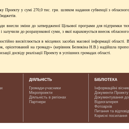
ку Проекту у сумі 270,0 тис. грн. шляхом надання субвенції з обласног
 бюджетів.
ради внесли зміни до затвердженої Цільової програми для підтримки тих
 залучили до розрахункової суми, з якої нараховується внесок обласного
стійно висвітлюється в місцевих засобах масової інформації області. В
к, орієнтований на громаду» (керівник Белюкіна Н.В.) надійшла пропози
изації досвіду реалізації Проекту в успішних громадах області.
ДІЯЛЬНІСТЬ
БІБЛІОТЕКА
ах
Громади-учасники
Інформаційні вісни
Мікропроекти
Документи Проекту
Діяльність в регіонах
Документування до
Партнери
Відеогалерея
Фотоархів
Питання та відповід
Корисні посилання