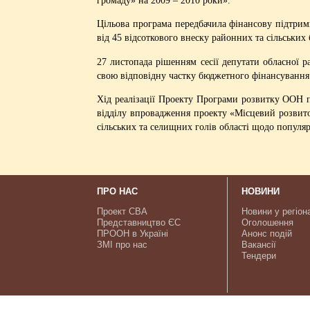
громаду» на 2009 – 2010 роки».
Цільова програма передбачила фінансову підтрим
від 45 відсоткового внеску районних та сільських
27 листопада рішенням сесії депутати обласної 
свою відповідну частку бюджетного фінансування і
Хід реалізації Проекту Програми розвитку ООН по
відділу впровадження проекту «Місцевий розвито
сільських та селищних голів області щодо популяр
ПРО НАС
НОВИНИ
Проект CBA
Новини у регіон
Представництво ЄС
Оголошення
ПРООН в Україні
Анонс подій
ЗМІ про нас
Вакансії
Тендери