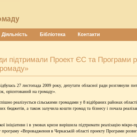
Діяльність
Бібліотека
Контакти
ади підтримали Проект ЄС та Програми 
громаду»
 відбулась 27 листопада 2009 року, депутати обласної ради розглянули пи
к, орієнтований на громаду».
спішно реалізується сільськими громадами у 8 відібраних районах област
их бюджетів, а також залучила кошти громад та бізнесу і почала реаліза
кої ініціативи і в умовах кризи вирішила підтримати реалізацію мікро-
ову програму «Впровадження в Черкаській області проекту Програми роз