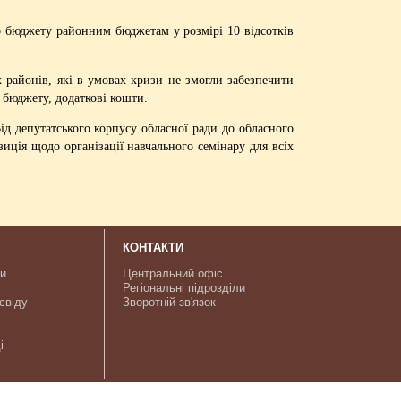
о бюджету районним бюджетам у розмірі 10 відсотків
 районів, які в умовах кризи не змогли забезпечити
 бюджету, додаткові кошти.
ід депутатського корпусу обласної ради до обласного
ція щодо організації навчального семінару для всіх
КОНТАКТИ
ки
Центральний офіс
Регіональні підрозділи
свіду
Зворотній зв'язок
і