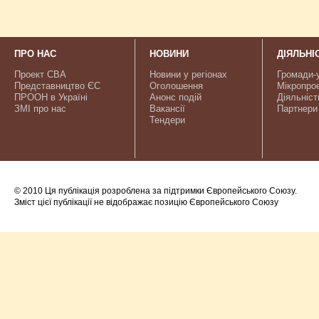
ПРО НАС
НОВИНИ
ДІЯЛЬНІ
Проект CBA
Новини у регіонах
Громади-
Представництво ЄС
Оголошення
Мікропро
ПРООН в Україні
Анонс подій
Діяльніст
ЗМІ про нас
Вакансії
Партнери
Тендери
© 2010 Ця публікація розроблена за підтримки Європейського Союзу.
Зміст цієї публікації не відображає позицію Європейського Союзу