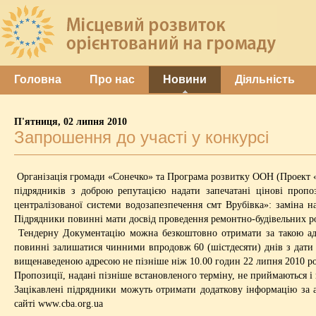
Головна
Про нас
Новини
Діяльність
П'ятниця, 02 липня 2010
Запрошення до участі у конкурсі
Організація громади «Сонечко» та Програма розвитку ООН (Проект 
підрядників з доброю репутацією надати запечатані цінові проп
централізованої системи водозапезпечення смт Врубівка»: заміна н
Підрядники повинні мати досвід проведення ремонтно-будівельних роб
Тендерну Документацію можна безкоштовно отримати за такою адрес
повинні залишатися чинними впродовж 60 (шістдесяти) днів з дати 
вищенаведеною адресою не пізніше ніж 10.00 годин 22 липня 2010 рок
Пропозиції, надані пізніше встановленого терміну, не приймаються 
Зацікавлені підрядники можуть отримати додаткову інформацію за а
сайті www.cba.org.ua